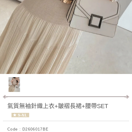
氣質無袖針織上衣+皺褶長裙+腰帶SET
Code : D2606017BE