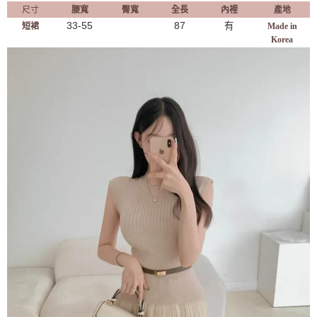
尺寸
腰寬
臀寬
全長
內裡
產地
33-55
87
有
短裙
Made in
Korea