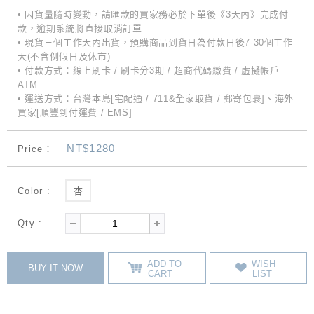
• 因貨量隨時變動，請匯款的買家務必於下單後《3天內》完成付
款，逾期系統將直接取消訂單
• 現貨三個工作天內出貨，預購商品到貨日為付款日後7-30個工作
天(不含例假日及休市)
• 付款方式：線上刷卡 / 刷卡分3期 / 超商代碼繳費 / 虛擬帳戶
ATM
• 運送方式：台灣本島[宅配通 / 711&全家取貨 / 郵寄包裹]、海外
買家[順豐到付運費 / EMS]
NT$1280
Price：
Color :
杏
Qty :
ADD TO
WISH
BUY IT NOW
CART
LIST