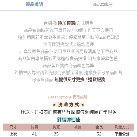
產品說明
商品問與答
官網採
[追加預購]
方式販售
商品追加時間為下單日後7-30個工作天不含假日
追加期間若不幸發生斷貨 / 停產將第一時間mail通知您
並可採更換款式 / 退款處理
非套裝販售商品無法因單品斷貨而取消其他下單商品
商品皆由專業攝影團隊進行實品拍攝 因各家螢幕色差
商品皆以實際商品顏色為準
外拍會因為室內外光線而影響深淺度 建議多參考單品圖片
除瑕疵商品
無提供尺寸更換 / 退貨服務
| Descriptions 商品說明 |
► 洗 滌 方 式 ◄
珍珠、鈕扣表面皆有些許摩擦痕跡純屬正常現象
針織彈性佳
尺寸
肩寬
胸寬
袖長
全長
測量方式
41
35
52
上衣
平量公分