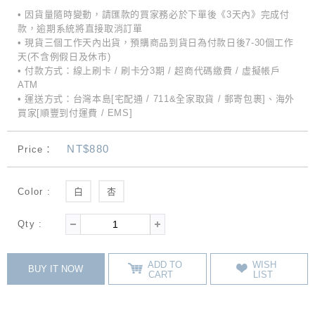
• 因貨量隨時變動，請匯款的買家務必於下單後《3天內》完成付
款，逾期系統將直接取消訂單
• 現貨三個工作天內出貨，預購商品到貨日為付款日後7-30個工作
天(不含例假日及休市)
• 付款方式：線上刷卡 / 刷卡分3期 / 超商代碼繳費 / 虛擬帳戶
ATM
• 運送方式：台灣本島[宅配通 / 711&全家取貨 / 郵寄包裹]、海外
買家[順豐到付運費 / EMS]
NT$880
Price：
Color :
白
杏
Qty :
ADD TO
WISH
BUY IT NOW
CART
LIST