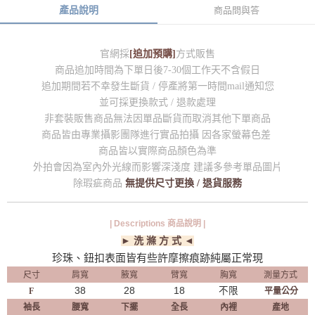
產品說明
商品問與答
官網採
[追加預購]
方式販售
商品追加時間為下單日後7-30個工作天不含假日
追加期間若不幸發生斷貨 / 停產將第一時間mail通知您
並可採更換款式 / 退款處理
非套裝販售商品無法因單品斷貨而取消其他下單商品
商品皆由專業攝影團隊進行實品拍攝 因各家螢幕色差
商品皆以實際商品顏色為準
外拍會因為室內外光線而影響深淺度 建議多參考單品圖片
除瑕疵商品
無提供尺寸更換 / 退貨服務
| Descriptions 商品說明 |
► 洗 滌 方 式 ◄
珍珠、鈕扣表面皆有些許摩擦痕跡純屬正常現
尺寸
肩寬
腋寬
臂寬
胸寬
測量方式
38
28
18
不限
F
平量公分
袖長
腰寬
下擺
全長
內裡
產地