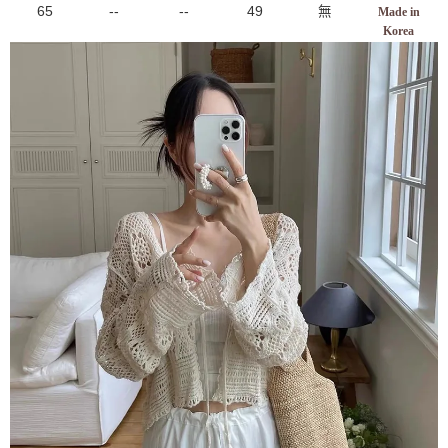
65
--
--
49
無
Made in
Korea