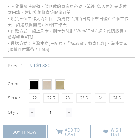
• 因貨量隨時變動，請匯款的買家務必於下單後《3天內》完成付
款回填，逾期系統將直接取消訂單
• 現貨三個工作天內出貨，預購商品到貨日為下單日後7-21個工作
天，如遇缺貨則需7-30個工作天
• 付款方式：線上刷卡 / 刷卡分3期 / WebATM / 超商代碼繳費 /
虛擬帳戶ATM
• 運送方式：台灣本島[宅配通 / 全家取貨 / 郵寄包裹]、海外買家
[順豐到付運費 / EMS]
NT$1880
Price：
Color :
Size :
22
22.5
23
23.5
24
24.5
Qty :
ADD TO
WISH
BUY IT NOW
CART
LIST