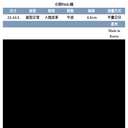
小安Pick-綠
尺寸
版型
鞋面
鞋墊
跟高
測量方式
22-24.5
版型正常
人造皮革
牛皮
4.5cm
平量公分
產地
Made in
Korea