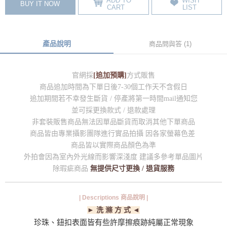
ADD TO
WISH
BUY IT NOW
CART
LIST
產品說明
商品問與答 (1)
官網採
[追加預購]
方式販售
商品追加時間為下單日後7-30個工作天不含假日
追加期間若不幸發生斷貨 / 停產將第一時間mail通知您
並可採更換款式 / 退款處理
非套裝販售商品無法因單品斷貨而取消其他下單商品
商品皆由專業攝影團隊進行實品拍攝 因各家螢幕色差
商品皆以實際商品顏色為準
外拍會因為室內外光線而影響深淺度 建議多參考單品圖片
除瑕疵商品
無提供尺寸更換 / 退貨服務
| Descriptions 商品說明 |
► 洗 滌 方 式 ◄
珍珠、鈕扣表面皆有些許摩擦痕跡純屬正常現象