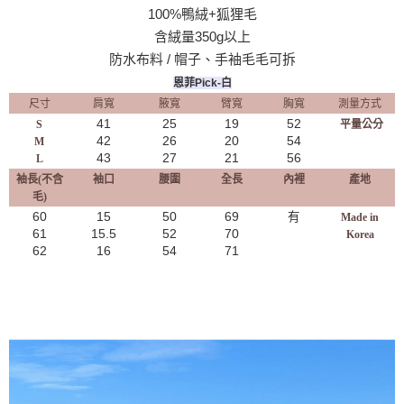
100%鴨絨+狐狸毛
含絨量350g以上
防水布料 / 帽子、手袖毛毛可拆
恩菲Pick-白
尺寸
肩寬
腋寬
臂寬
胸寬
測量方式
41
25
19
52
S
平量公分
42
26
20
54
M
43
27
21
56
L
袖長(不含
袖口
腰圍
全長
內裡
產地
毛)
60
15
50
69
有
Made in
61
15.5
52
70
Korea
62
16
54
71