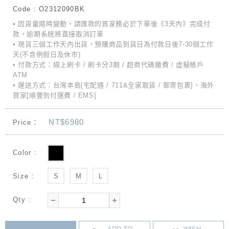
Code : O2312090BK
• 因貨量隨時變動，請匯款的買家務必於下單後《3天內》完成付
款，逾期系統將直接取消訂單
• 現貨三個工作天內出貨，預購商品到貨日為付款日後7-30個工作
天(不含例假日及休市)
• 付款方式：線上刷卡 / 刷卡分3期 / 超商代碼繳費 / 虛擬帳戶
ATM
• 運送方式：台灣本島[宅配通 / 711&全家取貨 / 郵寄包裹]、海外
買家[順豐到付運費 / EMS]
NT$6980
Price：
Color :
Size :
S
M
L
Qty :