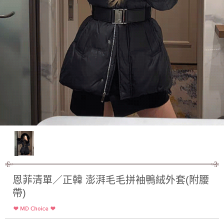
恩菲清單／正韓 澎湃毛毛拼袖鴨絨外套(附腰
帶)