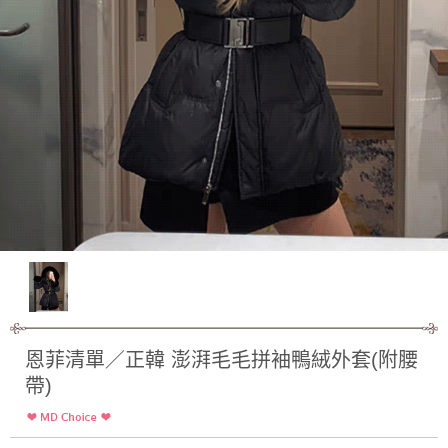
恩菲清單／正韓 澎湃毛毛拼袖鴨絨外套(附腰
帶)