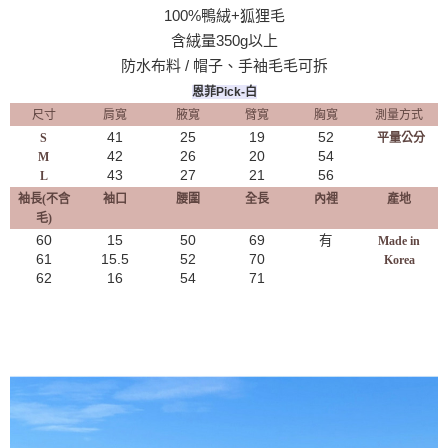
100%鴨絨+狐狸毛
含絨量350g以上
防水布料 / 帽子、手袖毛毛可拆
恩菲Pick-白
尺寸
肩寬
腋寬
臂寬
胸寬
測量方式
41
25
19
52
S
平量公分
42
26
20
54
M
43
27
21
56
L
袖長(不含
袖口
腰圍
全長
內裡
產地
毛)
60
15
50
69
有
Made in
61
15.5
52
70
Korea
62
16
54
71