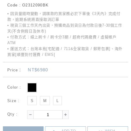
Code : O2312090BK
• 因貨量隨時變動，請匯款的買家務必於下單後《3天內》完成付
款，逾期系統將直接取消訂單
• 現貨三個工作天內出貨，預購商品到貨日為付款日後7-30個工作
天(不含例假日及休市)
• 付款方式：線上刷卡 / 刷卡分3期 / 超商代碼繳費 / 虛擬帳戶
ATM
• 運送方式：台灣本島[宅配通 / 711&全家取貨 / 郵寄包裹]、海外
買家[順豐到付運費 / EMS]
NT$6980
Price：
Color :
Size :
S
M
L
Qty :