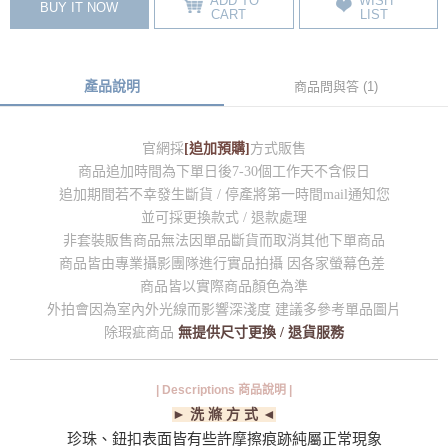
ADD TO
WISH
BUY IT NOW
CART
LIST
產品說明
商品問與答 (1)
官網採
[追加預購]
方式販售
商品追加時間為下單日後7-30個工作天不含假日
追加期間若不幸發生斷貨 / 停產將第一時間mail通知您
並可採更換款式 / 退款處理
非套裝販售商品無法因單品斷貨而取消其他下單商品
商品皆由專業攝影團隊進行實品拍攝 因各家螢幕色差
商品皆以實際商品顏色為準
外拍會因為室內外光線而影響深淺度 建議多參考單品圖片
除瑕疵商品
無提供尺寸更換 / 退貨服務
| Descriptions 商品說明 |
► 洗 滌 方 式 ◄
珍珠、鈕扣表面皆有些許摩擦痕跡純屬正常現象