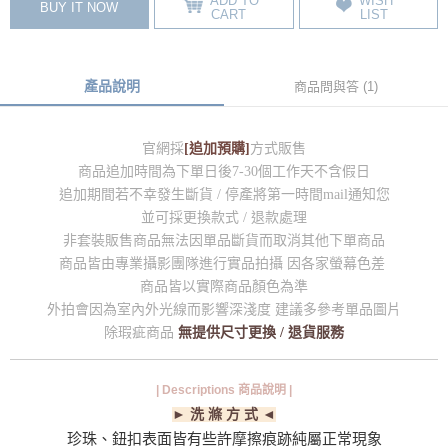
ADD TO
WISH
BUY IT NOW
CART
LIST
產品說明
商品問與答 (1)
官網採
[追加預購]
方式販售
商品追加時間為下單日後7-30個工作天不含假日
追加期間若不幸發生斷貨 / 停產將第一時間mail通知您
並可採更換款式 / 退款處理
非套裝販售商品無法因單品斷貨而取消其他下單商品
商品皆由專業攝影團隊進行實品拍攝 因各家螢幕色差
商品皆以實際商品顏色為準
外拍會因為室內外光線而影響深淺度 建議多參考單品圖片
除瑕疵商品
無提供尺寸更換 / 退貨服務
| Descriptions 商品說明 |
► 洗 滌 方 式 ◄
珍珠、鈕扣表面皆有些許摩擦痕跡純屬正常現象