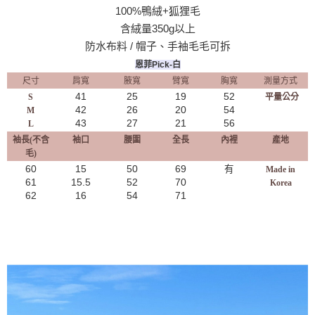
100%鴨絨+狐狸毛
含絨量350g以上
防水布料 / 帽子、手袖毛毛可拆
恩菲Pick-白
尺寸
肩寬
腋寬
臂寬
胸寬
測量方式
41
25
19
52
S
平量公分
42
26
20
54
M
43
27
21
56
L
袖長(不含
袖口
腰圍
全長
內裡
產地
毛)
60
15
50
69
有
Made in
61
15.5
52
70
Korea
62
16
54
71