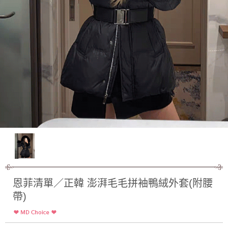
恩菲清單／正韓 澎湃毛毛拼袖鴨絨外套(附腰
帶)