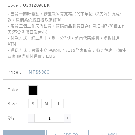
Code : O2312090BK
• 因貨量隨時變動，請匯款的買家務必於下單後《3天內》完成付
款，逾期系統將直接取消訂單
• 現貨三個工作天內出貨，預購商品到貨日為付款日後7-30個工作
天(不含例假日及休市)
• 付款方式：線上刷卡 / 刷卡分3期 / 超商代碼繳費 / 虛擬帳戶
ATM
• 運送方式：台灣本島[宅配通 / 711&全家取貨 / 郵寄包裹]、海外
買家[順豐到付運費 / EMS]
NT$6980
Price：
Color :
Size :
S
M
L
Qty :