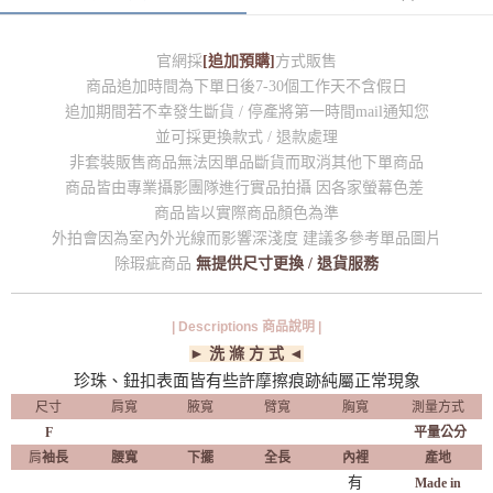
官網採
[追加預購]
方式販售
商品追加時間為下單日後7-30個工作天不含假日
追加期間若不幸發生斷貨 / 停產將第一時間mail通知您
並可採更換款式 / 退款處理
非套裝販售商品無法因單品斷貨而取消其他下單商品
商品皆由專業攝影團隊進行實品拍攝 因各家螢幕色差
商品皆以實際商品顏色為準
外拍會因為室內外光線而影響深淺度 建議多參考單品圖片
除瑕疵商品
無提供尺寸更換 / 退貨服務
| Descriptions 商品說明 |
► 洗 滌 方 式 ◄
珍珠、鈕扣表面皆有些許摩擦痕跡純屬正常現象
尺寸
肩寬
腋寬
臂寬
胸寬
測量方式
F
平量公分
肩
袖長
腰寬
下擺
全長
內裡
產地
有
Made in