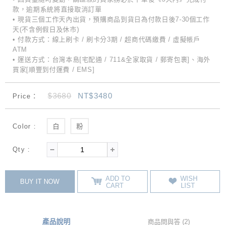
款，逾期系統將直接取消訂單
• 現貨三個工作天內出貨，預購商品到貨日為付款日後7-30個工作
天(不含例假日及休市)
• 付款方式：線上刷卡 / 刷卡分3期 / 超商代碼繳費 / 虛擬帳戶
ATM
• 運送方式：台灣本島[宅配通 / 711&全家取貨 / 郵寄包裹]、海外
買家[順豐到付運費 / EMS]
$3680
NT$3480
Price：
Color :
白
粉
Qty :
ADD TO
WISH
BUY IT NOW
CART
LIST
產品說明
商品問與答 (2)