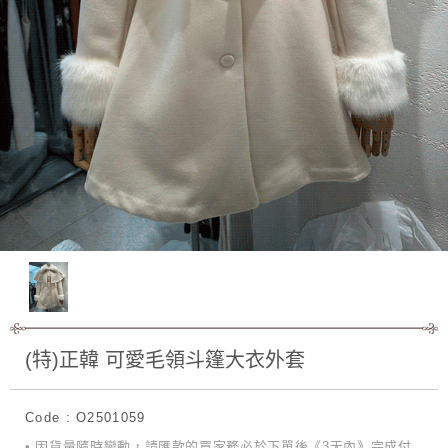
(特)正韓 可愛毛領斗篷大衣外套
Code : O2501059
• 因貨量隨時變動，請匯款的買家務必於下單後《3天內》完成付