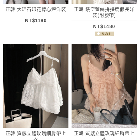
正韓 大理石印花背心短洋裝
正韓 鏤空蕾絲拼接度假長洋
裝(附腰帶)
NT$1180
NT$1480
正韓 質感立體玫瑰細肩帶上
正韓 質感立體玫瑰細肩帶上
衣
衣