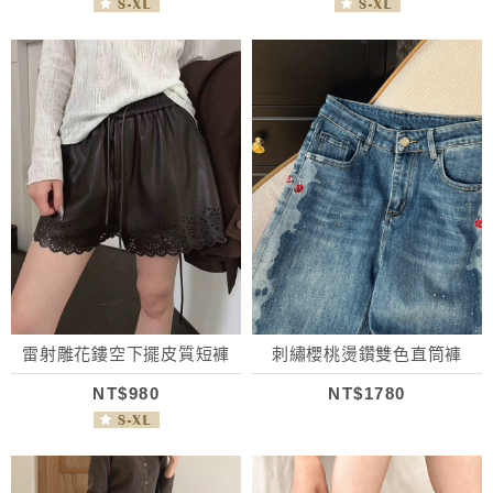
雷射雕花鏤空下擺皮質短褲
刺繡櫻桃燙鑽雙色直筒褲
NT$980
NT$1780