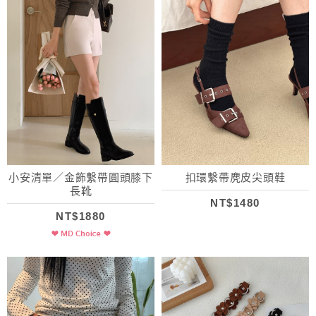
小安清單／金飾繫帶圓頭膝下
扣環繫帶麂皮尖頭鞋
長靴
NT$1480
NT$1880