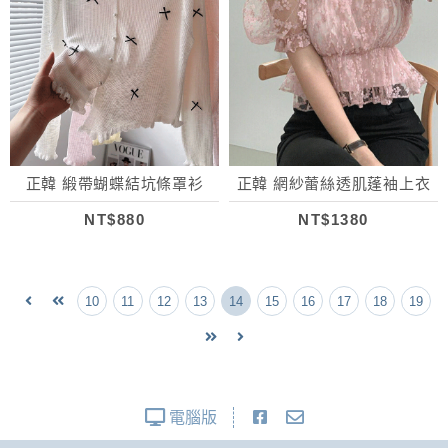
正韓 緞帶蝴蝶結坑條罩衫
正韓 網紗蕾絲透肌蓬袖上衣
NT$880
NT$1380
10
11
12
13
14
15
16
17
18
19
電腦版