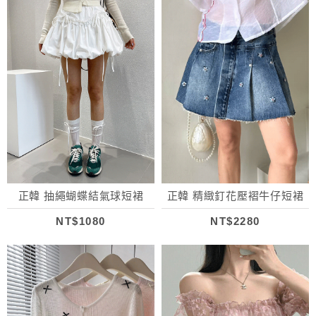
正韓 抽繩蝴蝶結氣球短裙
正韓 精緻釘花壓褶牛仔短裙
NT$1080
NT$2280