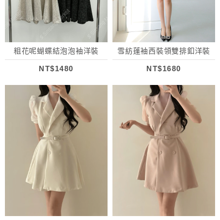
粗花呢蝴蝶結泡泡袖洋裝
雪紡蓬袖西裝領雙排釦洋裝
NT$1480
NT$1680