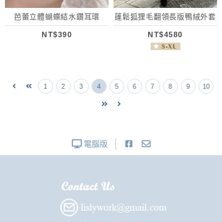
芭蕾立體蝴蝶結水鑽耳環
蓬鬆狐狸毛翻領長版鴨絨外套
NT$390
NT$4580
1
2
3
4
5
6
7
8
9
10
電腦版