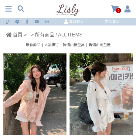
0
會員登入
加入會員
首頁
>
> 所有商品 / ALL ITEMS
最新商品
|
人氣排行
|
售價由低至高
|
售價由高至低