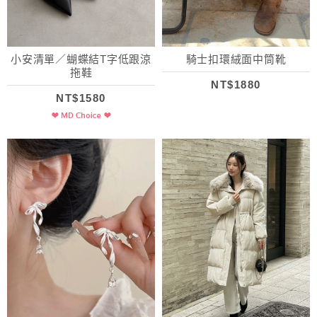
小安清單／蝴蝶結T字低跟涼
騎士扣環絨面中筒靴
拖鞋
NT$1880
NT$1580