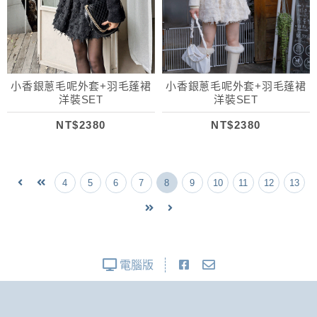
小香銀蔥毛呢外套+羽毛蓬裙
小香銀蔥毛呢外套+羽毛蓬裙
洋裝SET
洋裝SET
NT$2380
NT$2380
4
5
6
7
8
9
10
11
12
13
電腦版