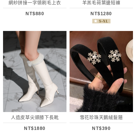
網紗拼接一字領刷毛上衣
羊羔毛荷葉邊短褲
NT$880
NT$1280
人造皮草尖頭膝下長靴
雪花珍珠天鵝絨髮箍
NT$1880
NT$390