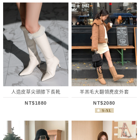
人造皮草尖頭膝下長靴
羊羔毛大翻領麂皮外套
NT$1880
NT$2080