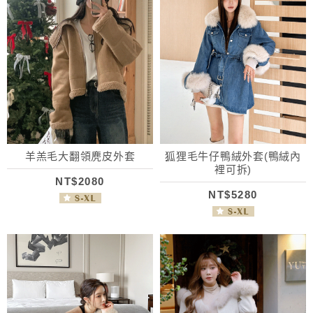
羊羔毛大翻領麂皮外套
狐狸毛牛仔鴨絨外套(鴨絨內
裡可拆)
NT$2080
NT$5280