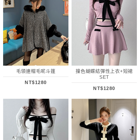
毛領連帽毛呢斗篷
撞色蝴蝶結彈性上衣+短裙
SET
NT$1280
NT$1280