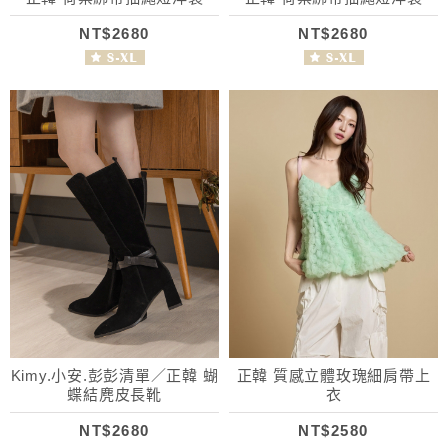
NT$2680
NT$2680
Kimy.小安.彭彭清單／正韓 蝴
正韓 質感立體玫瑰細肩帶上
蝶結麂皮長靴
衣
NT$2680
NT$2580