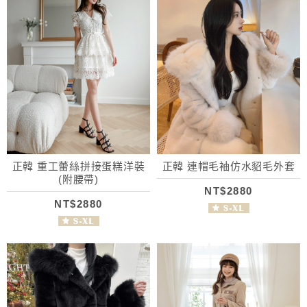
正韓 重工蕾絲拼接蛋糕洋裝
正韓 連帽毛袖仿水貂毛外套
(附腰帶)
NT$2880
NT$2880