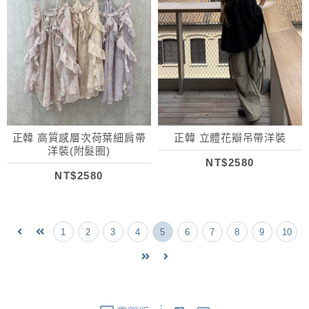
正韓 高質感層次荷葉細肩帶
正韓 立體花瓣吊帶洋裝
洋裝(附髮圈)
NT$2580
NT$2580
1
2
3
4
5
6
7
8
9
10