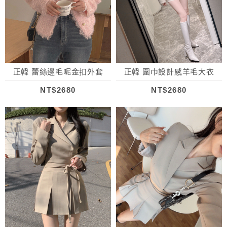
正韓 蕾絲邊毛呢金扣外套
正韓 圍巾設計感羊毛大衣
NT$2680
NT$2680