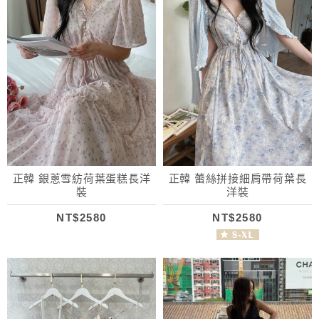
正韓 銀蔥雪紡荷葉蛋糕長洋
正韓 蕾絲拼接細肩帶荷葉長
裝
洋裝
NT$2580
NT$2580