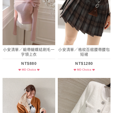
小安清單／緞帶蝴蝶結刷毛一
小安清單／格紋百褶腰帶腰包
字領上衣
短裙
NT$880
NT$1280