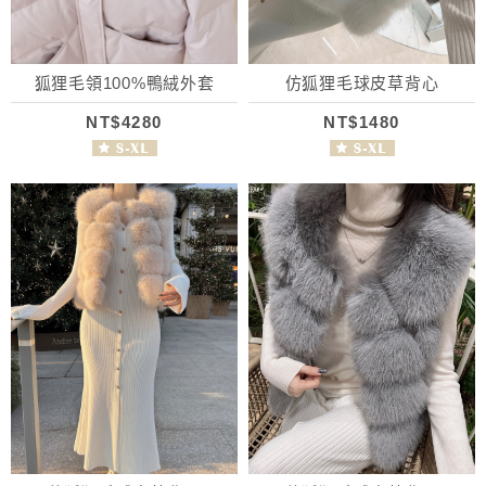
狐狸毛領100%鴨絨外套
仿狐狸毛球皮草背心
NT$4280
NT$1480