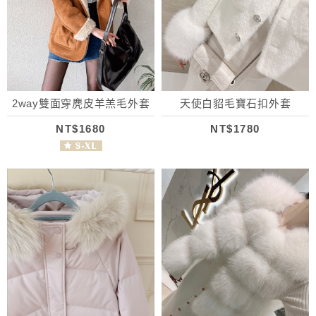
2way雙面穿麂皮羊羔毛外套
天使白貂毛寶石扣外套
NT$1680
NT$1780