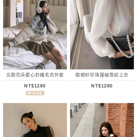
北歐花朵愛心針織毛衣外套
歐根紗珍珠蓬袖雪紡上衣
NT$1280
NT$1280