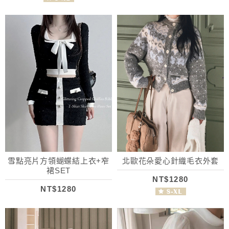
雪點亮片方領蝴蝶結上衣+窄
北歐花朵愛心針織毛衣外套
裙SET
NT$1280
NT$1280