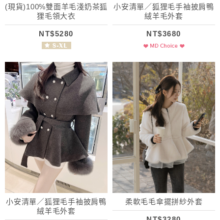
(現貨)100%雙面羊毛淺奶茶狐
小安清單／狐狸毛手袖披肩鴨
狸毛領大衣
絨羊毛外套
NT$5280
NT$3680
小安清單／狐狸毛手袖披肩鴨
柔軟毛毛傘擺拼紗外套
絨羊毛外套
NT$3280