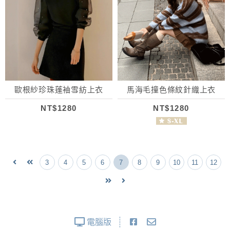
歐根紗珍珠蓬袖雪紡上衣
馬海毛撞色條紋針織上衣
NT$1280
NT$1280
3
4
5
6
7
8
9
10
11
12
電腦版