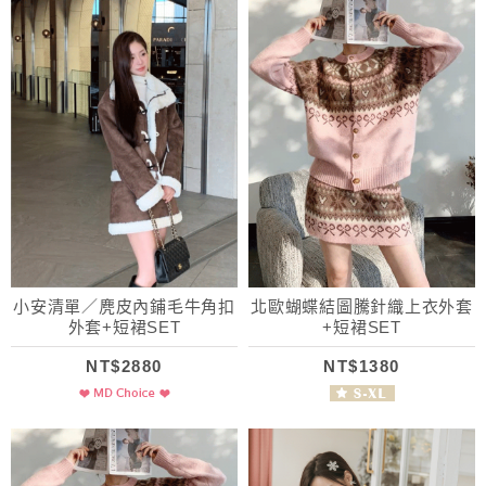
小安清單／麂皮內鋪毛牛角扣
北歐蝴蝶結圖騰針織上衣外套
外套+短裙SET
+短裙SET
NT$2880
NT$1380