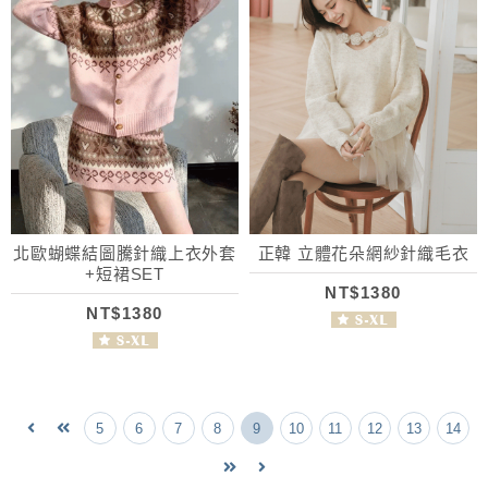
北歐蝴蝶結圖騰針織上衣外套
正韓 立體花朵網紗針織毛衣
+短裙SET
NT$1380
NT$1380
5
6
7
8
9
10
11
12
13
14