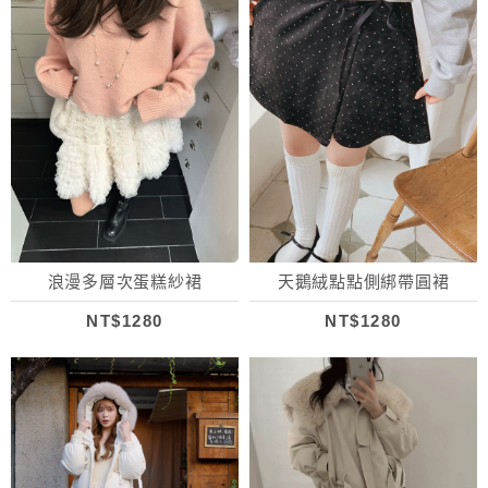
浪漫多層次蛋糕紗裙
天鵝絨點點側綁帶圓裙
NT$1280
NT$1280