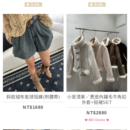
斜紋絨布氣球短褲(附腰帶)
小安清單／麂皮內鋪毛牛角扣
外套+短裙SET
NT$1680
NT$2880