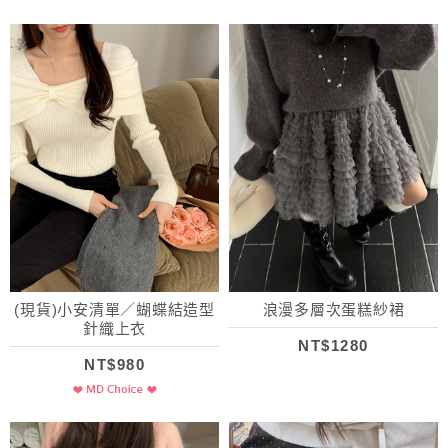
(現貨)小安清單／蝴蝶結造型
浪漫多層次蛋糕紗裙
針織上衣
NT$1280
NT$980