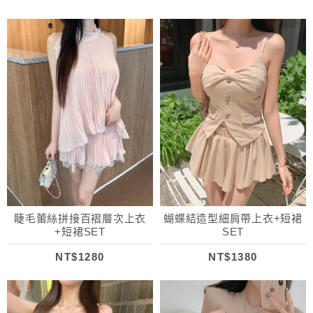
睫毛蕾絲拼接百褶層次上衣
蝴蝶結造型細肩帶上衣+短裙
+短裙SET
SET
NT$1280
NT$1380