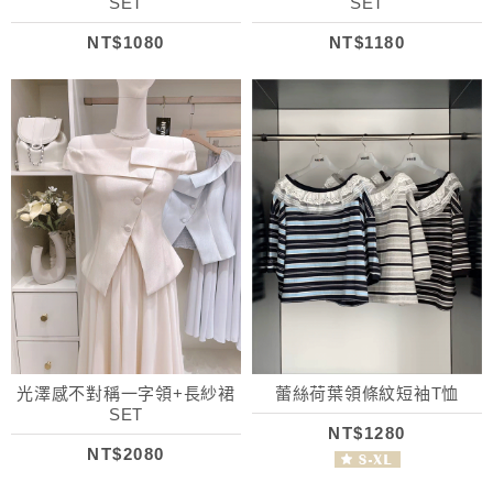
SET
SET
NT$1080
NT$1180
光澤感不對稱一字領+長紗裙
蕾絲荷葉領條紋短袖T恤
SET
NT$1280
NT$2080