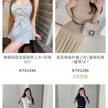
蝴蝶結造型細肩帶上衣+短裙
氣質無袖針織上衣+皺褶長裙
SET
+腰帶SET
NT$1380
NT$1280