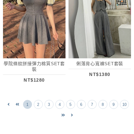
學院條紋拼接彈力棉質SET套
俐落背心寬褲SET套裝
裝
NT$1380
NT$1280
1
2
3
4
5
6
7
8
9
10