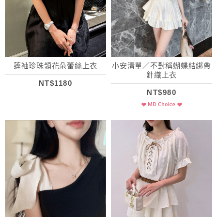
蓬袖珍珠領花朵蕾絲上衣
小安清單／不對稱蝴蝶結綁帶
針織上衣
NT$1180
NT$980