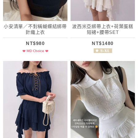
小安清單／不對稱蝴蝶結綁帶
波西米亞綁帶上衣+荷葉蛋糕
針織上衣
短裙+腰帶SET
NT$980
NT$1480