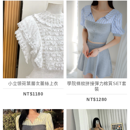
小立領荷葉層次蕾絲上衣
學院條紋拼接彈力棉質SET套
裝
NT$1180
NT$1280