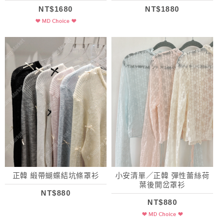
NT$1680
NT$1880
正韓 緞帶蝴蝶結坑條罩衫
小安清單／正韓 彈性蕾絲荷
葉後開岔罩衫
NT$880
NT$880