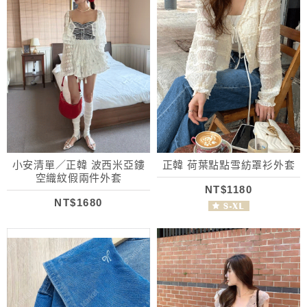
小安清單／正韓 波西米亞鏤
正韓 荷葉點點雪紡罩衫外套
空織紋假兩件外套
NT$1180
NT$1680