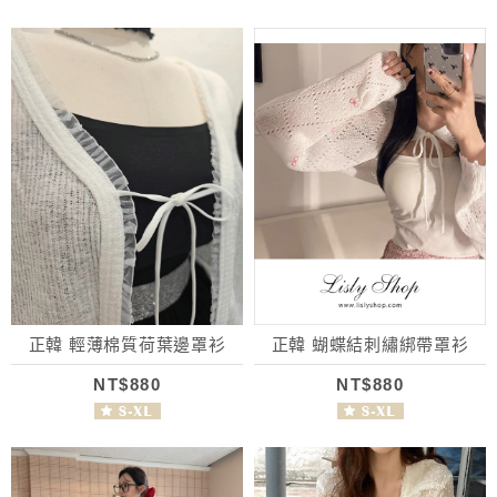
正韓 輕薄棉質荷葉邊罩衫
正韓 蝴蝶結刺繡綁帶罩衫
NT$880
NT$880