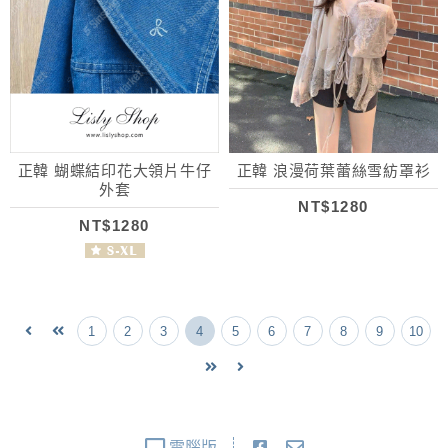
正韓 蝴蝶結印花大領片牛仔
正韓 浪漫荷葉蕾絲雪紡罩衫
外套
NT$1280
NT$1280
1
2
3
4
5
6
7
8
9
10
電腦版