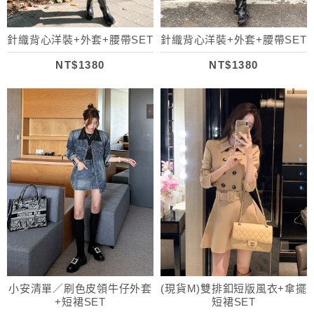
針織背心洋裝+外套+腰帶SET
針織背心洋裝+外套+腰帶SET
NT$1380
NT$1380
小安清單／刷色皮領牛仔外套
(現貨M)雙排釦短版風衣+傘擺
+短裙SET
短裙SET