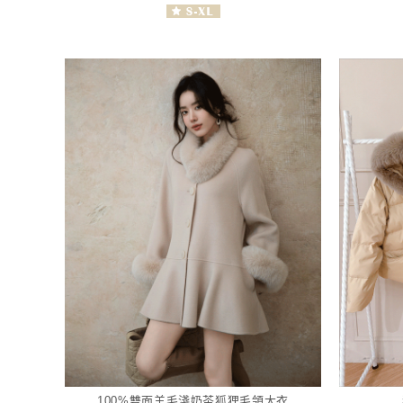
100%雙面羊毛淺奶茶狐狸毛領大衣