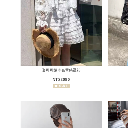
洛可可鏤空布蕾絲罩衫
NT$2080