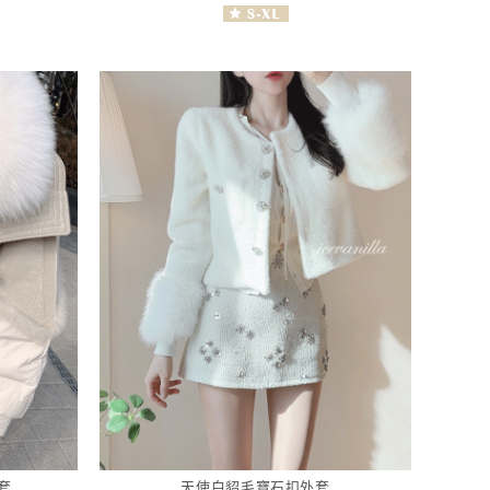
套
天使白貂毛寶石扣外套