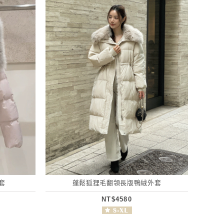
套
蓬鬆狐狸毛翻領長版鴨絨外套
NT$4580