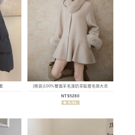
套
(現貨)100%雙面羊毛淺奶茶狐狸毛領大衣
NT$5280