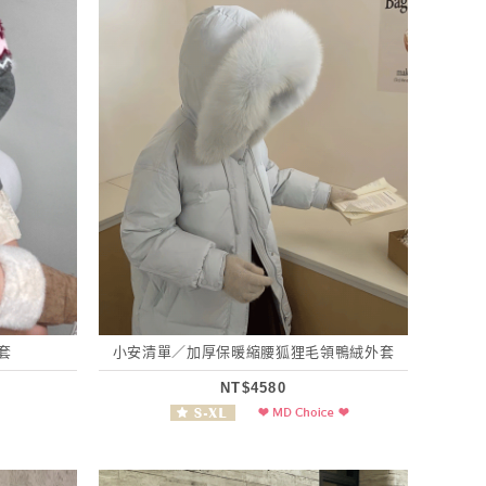
套
小安清單／加厚保暖縮腰狐狸毛領鴨絨外套
NT$4580