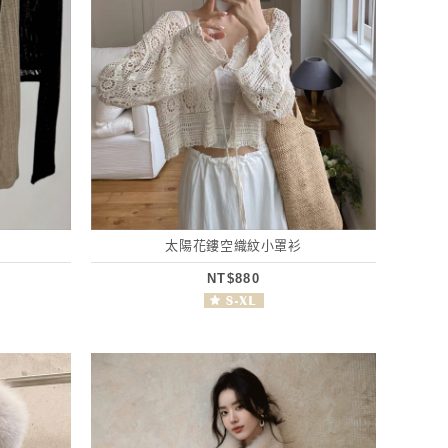
太陽花鏤空織紋小罩衫
NT$880