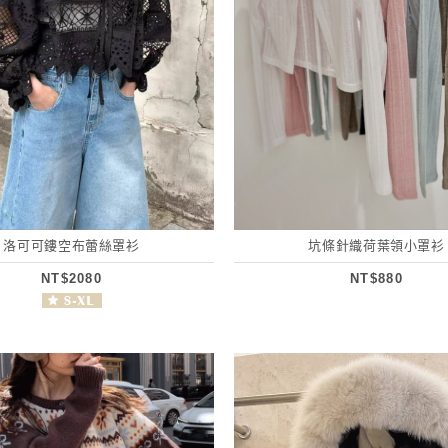
洛可可鏤空布蕾絲罩衫
坑條針織荷葉領小罩衫
NT$2080
NT$880