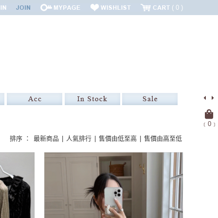
0
﹝
0
﹞
排序 ：
最新商品
|
人氣排行
|
售價由低至高
|
售價由高至低