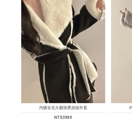
內鋪毛毛大翻領麂皮絨外套
NT$3980