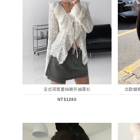
法式荷葉蕾絲喇叭袖罩衫
北歐蝴
NT$1280