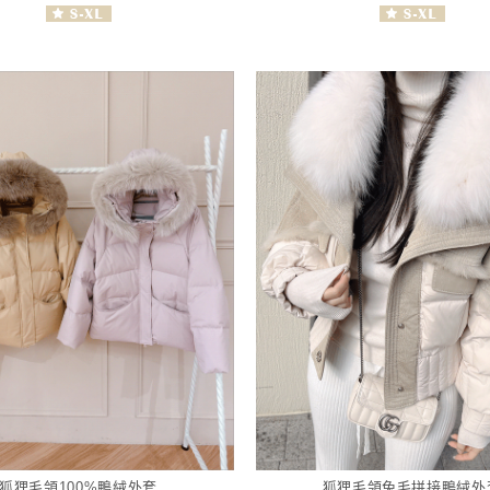
狐狸毛領100%鴨絨外套
狐狸毛領兔毛拼接鴨絨外