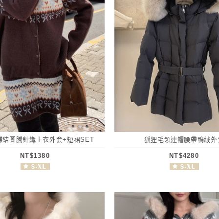
蝶結圖騰針織上衣外套+短裙SET
狐狸毛領連帽腰帶鴨絨外
NT$1380
NT$4280