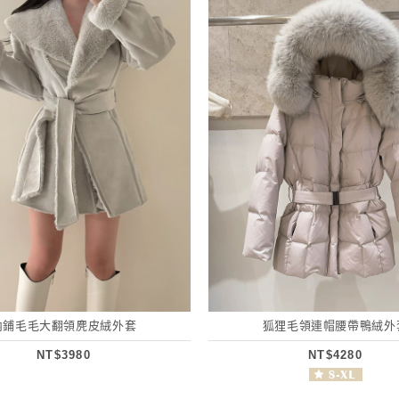
內鋪毛毛大翻領麂皮絨外套
狐狸毛領連帽腰帶鴨絨外
NT$3980
NT$4280