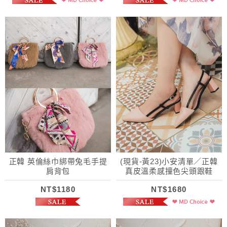
正韓 英倫絲巾綁帶兔毛手提
(現貨-黃23)小安清單／正韓
肩背包
真皮溫柔感撞色尖頭跟鞋
NT$1180
NT$1680