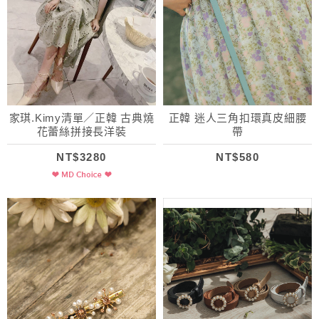
家琪.Kimy清單／正韓 古典燒
正韓 迷人三角扣環真皮細腰
花蕾絲拼接長洋裝
帶
NT$3280
NT$580