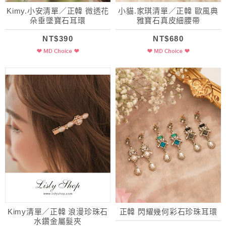
Kimy.小安清單／正韓 微透花
小貓.家琪清單／正韓 歐風典
朵垂墜寶石耳環
雅寶石真皮細腰帶
NT$390
NT$680
Kimy清單／正韓 浪漫珍珠石
正韓 閃耀幾何彩石珍珠耳環
水鑽金屬髮夾