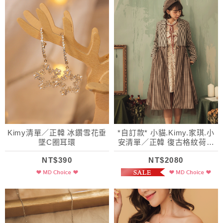
Kimy清單／正韓 冰鑽雪花垂
*自訂款* 小貓.Kimy.家琪.小
墜C圈耳環
安清單／正韓 復古格紋荷葉
層次拼紗外套
NT$390
NT$2080