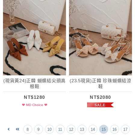
(現貨黃24)正韓 蝴蝶結尖頭高
(23.5現貨)正韓 珍珠蝴蝶結涼
根鞋
鞋
NT$1280
NT$2080
8
9
10
11
12
13
14
15
16
17