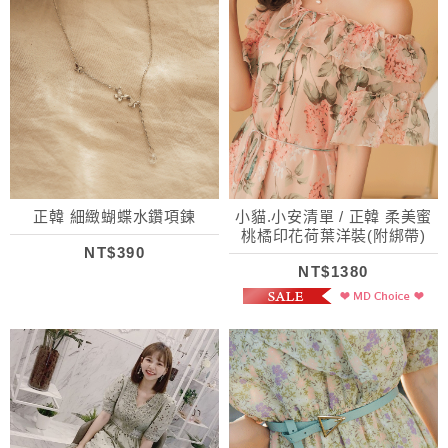
正韓 細緻蝴蝶水鑽項鍊
小貓.小安清單 / 正韓 柔美蜜
桃橘印花荷葉洋裝(附綁帶)
NT$390
NT$1380