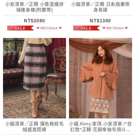
小安清單／正韓 小香混織拼
小貓清單／正韓 日系插畫修
接連身褲(附腰帶)
身長裙
NT$2080
NT$1380
小貓清單／正韓 撞色格紋毛
小貓.Kimy.家琪.小安清單 /*自
絨感直筒裙
訂款*正韓 花瓣傘袖毛領斗篷