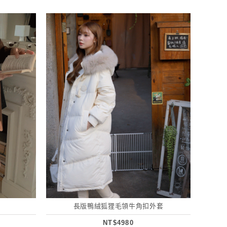
長版鴨絨狐狸毛領牛角扣外套
NT$4980