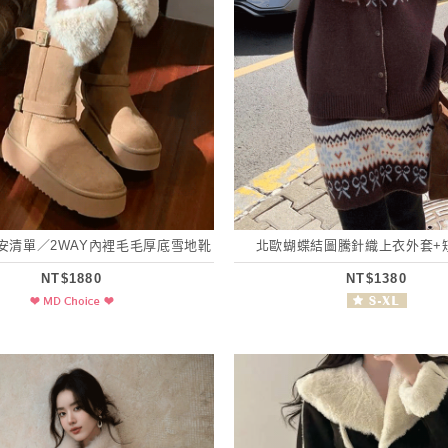
)小安清單／2WAY內裡毛毛厚底雪地靴
北歐蝴蝶結圖騰針織上衣外套+短
NT$1880
NT$1380