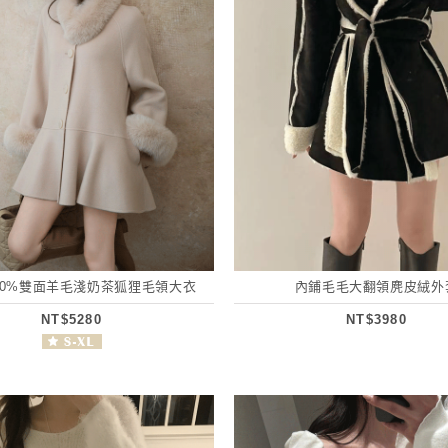
100%雙面羊毛淺奶茶狐狸毛領大衣
內鋪毛毛大翻領麂皮絨外
NT$5280
NT$3980