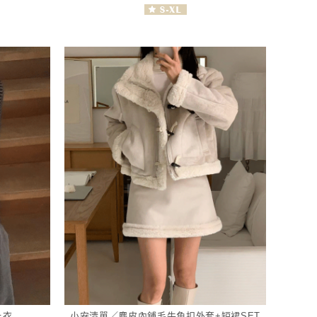
上衣
小安清單／麂皮內鋪毛牛角扣外套+短裙SET