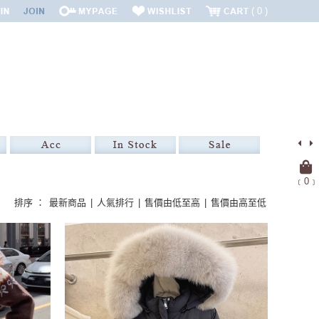
0
﹝
0
﹞
排序 ：
最新商品
|
人氣排行
|
售價由低至高
|
售價由高至低