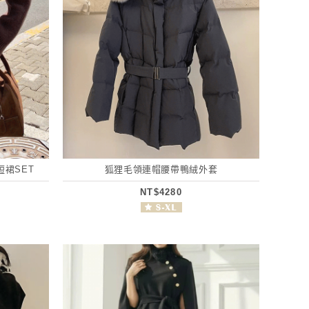
裙SET
狐狸毛領連帽腰帶鴨絨外套
NT$4280