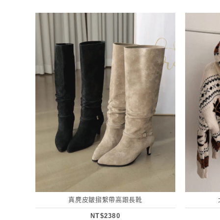
真麂皮皺摺繫帶高跟長靴
NT$2380