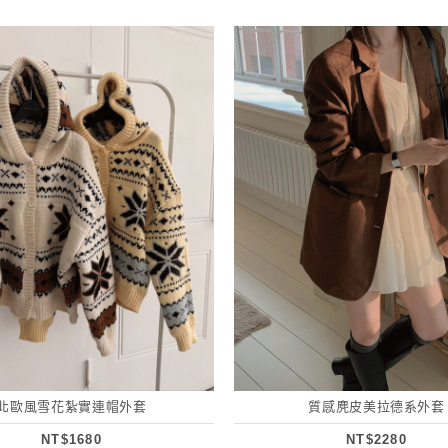
北歐風雪花紮實連帽外套
質感麂皮美拉德系外套
NT$1680
NT$2280