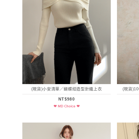
(現貨)小安清單／蝴蝶結造型針織上衣
(現貨)
NT$980