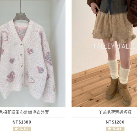
色棉花糖愛心針織毛衣外套
羊羔毛荷葉邊短褲
NT$1380
NT$1280