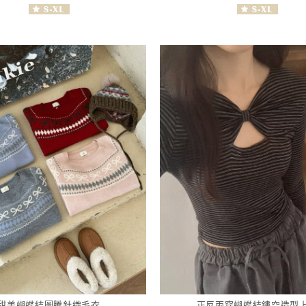
甜美蝴蝶結圖騰針織毛衣
正反兩穿蝴蝶結鏤空造型