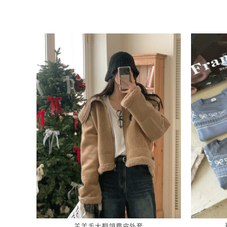
羊羔毛大翻領麂皮外套