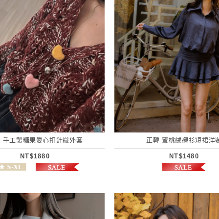
 手工製糖果愛心扣針織外套
正韓 蜜桃絨襯衫短裙洋
NT$1880
NT$1480