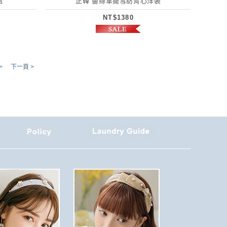
裙
正韓 蕾絲傘擺雪紡背心洋裝
NT$1380
>
下一頁 >