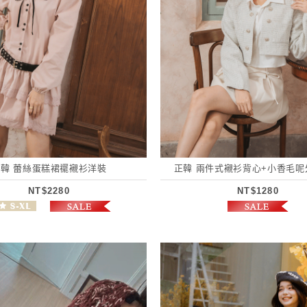
正韓 蕾絲蛋糕裙襬襯衫洋裝
正韓 兩件式襯衫背心+小香毛呢
NT$2280
NT$1280