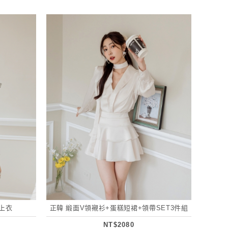
上衣
正韓 緞面V領襯衫+蛋糕短裙+領帶SET3件組
NT$2080