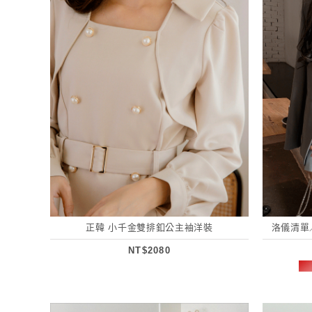
正韓 小千金雙排釦公主袖洋裝
洛儀清單
NT$2080