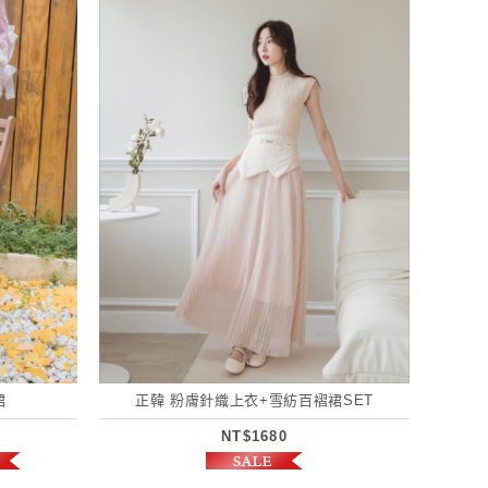
裙
正韓 粉膚針織上衣+雪紡百褶裙SET
NT$1680