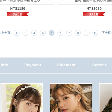
韓 一字領馬甲綁帶襯衫上衣
正韓 格紋排釦網紗吊帶
NT$1180
NT$2080
< 上十頁
1
2
3
4
5
6
7
8
9
10
下十頁 