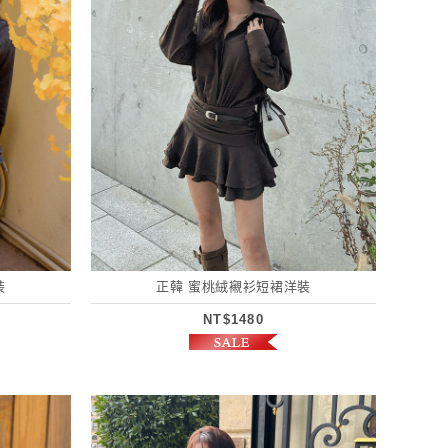
裝
正韓 蜜桃絨襯衫短裙洋裝
NT$1480