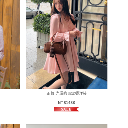
正韓 光澤緞面傘擺洋裝
NT$1480