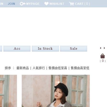
0
﹝
0
﹞
排序 ：
最新商品
|
人氣排行
|
售價由低至高
|
售價由高至低