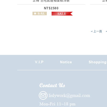
正韓 羽毛感蓬袖蛋糕洋裝
正
NT$1580
< 上一頁