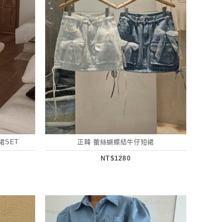
裙SET
正韓 蕾絲蝴蝶結牛仔短裙
NT$1280