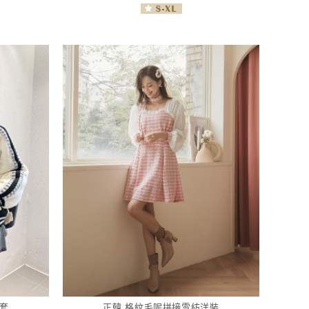
套
正韓 格紋毛呢拼接雪紡洋裝