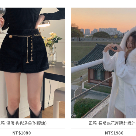
正韓 溫暖毛毛短褲(附腰鍊)
正韓 長版麻花厚磅針織外
NT$1080
NT$1980