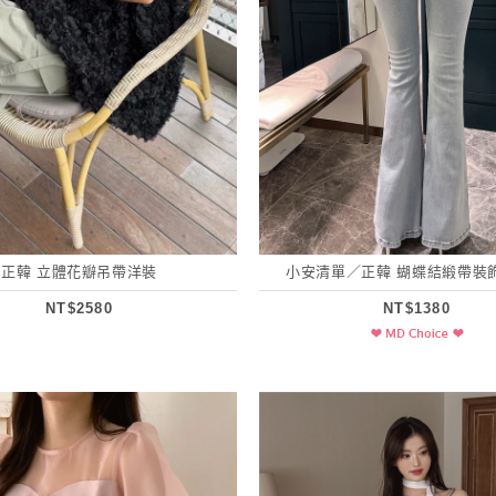
正韓 立體花瓣吊帶洋裝
小安清單／正韓 蝴蝶結緞帶裝
NT$2580
NT$1380