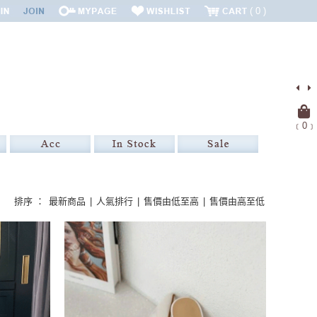
0
﹝
0
﹞
排序 ：
最新商品
|
人氣排行
|
售價由低至高
|
售價由高至低