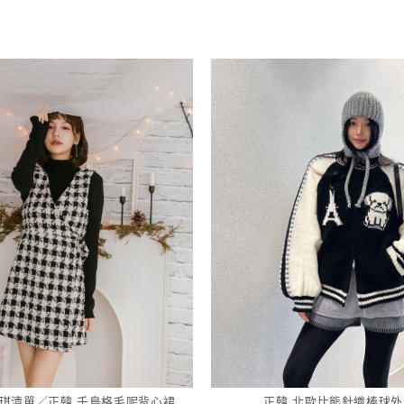
.家琪清單／正韓 千鳥格毛呢背心裙
正韓 北歐比熊針織棒球外