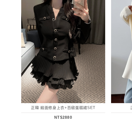
正韓 緞面修身上衣+百褶蛋糕裙SET
NT$2880