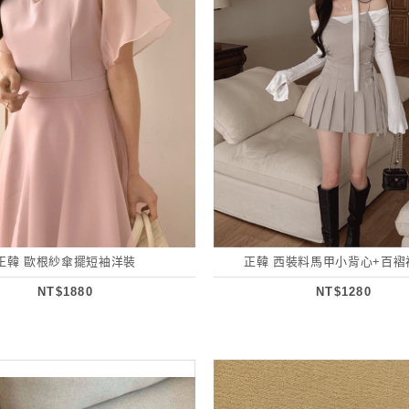
正韓 歐根紗傘擺短袖洋裝
正韓 西裝料馬甲小背心+百褶
NT$1880
NT$1280