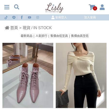
0
會員登入
加入會員
首頁
>
現貨 / IN STOCK
最新商品
|
人氣排行
|
售價由低至高
|
售價由高至低