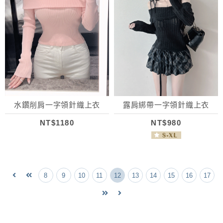
水鑽削肩一字領針織上衣
露肩綁帶一字領針織上衣
NT$1180
NT$980
8
9
10
11
12
13
14
15
16
17