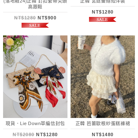
(落地鞋24)正韓 釘扣繫帶尖頭
正韓 宮廷蕾絲短洋裝
高跟鞋
NT$1280
NT$1280
NT$900
現貨．Lie Down草編信封包
正韓 芭蕾歐根紗蛋糕褲裙
NT$2080
NT$1280
NT$1480