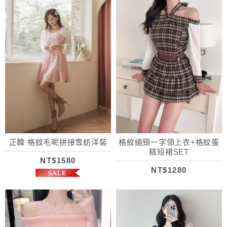
正韓 格紋毛呢拼接雪紡洋裝
格紋繞頸一字領上衣+格紋蛋
糕短裙SET
NT$1580
NT$1280