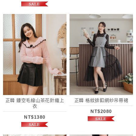
正韓 鏤空毛線山茶花針織上
正韓 格紋排釦網紗吊帶裙
衣
NT$2080
NT$1380