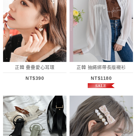
正韓 疊疊愛心耳環
正韓 抽繩綁帶長版襯衫
NT$390
NT$1180