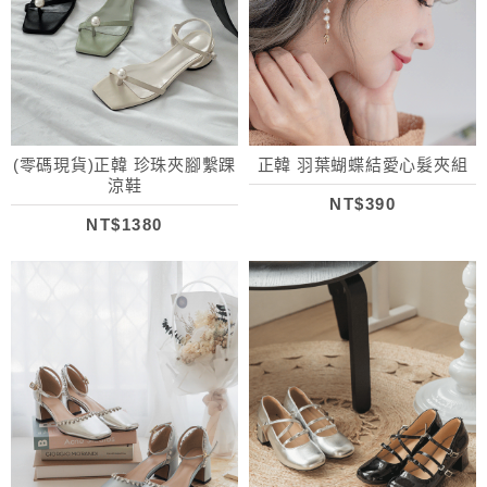
(零碼現貨)正韓 珍珠夾腳繫踝
正韓 羽葉蝴蝶結愛心髮夾組
涼鞋
NT$390
NT$1380