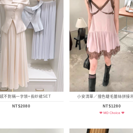
感不對稱一字領+長紗裙SET
小安清單／撞色睫毛蕾絲拼接
NT$2080
NT$1280