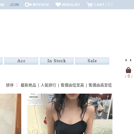
0
﹝
0
﹞
排序 ：
最新商品
|
人氣排行
|
售價由低至高
|
售價由高至低