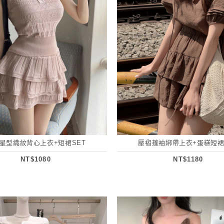
星型織紋背心上衣+短裙SET
壓褶蓬袖綁帶上衣+蛋糕短裙
NT$1080
NT$1180