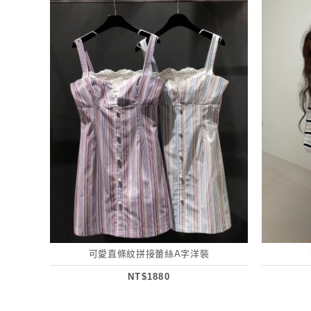
可愛直條紋拼接蕾絲A字洋裝
NT$1880