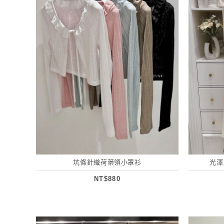
坑條針織荷葉領小罩衫
光澤
NT$880