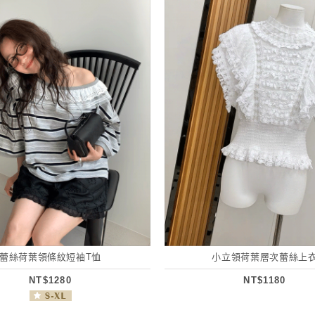
蕾絲荷葉領條紋短袖T恤
小立領荷葉層次蕾絲上
NT$1280
NT$1180