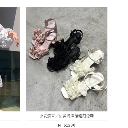
小安清單／甜美蝴蝶結粗跟涼鞋
NT$1280