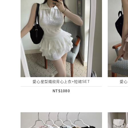
愛心星型織紋背心上衣+短裙SET
愛心
NT$1080