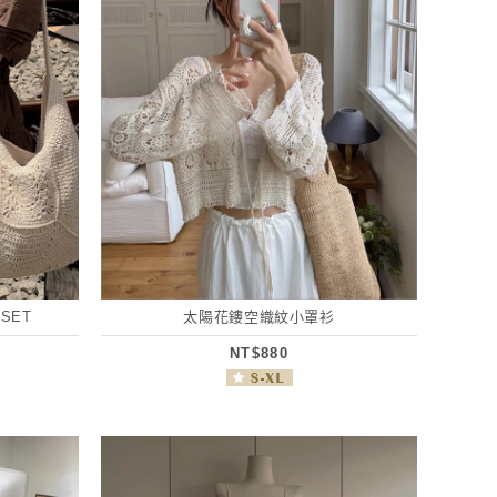
SET
太陽花鏤空織紋小罩衫
NT$880