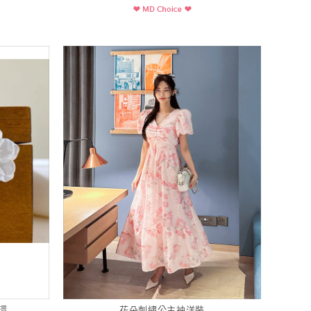
環
花朵刺繡公主袖洋裝