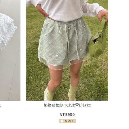
衣
格紋歐根紗小玫瑰雪紡短裙
NT$980