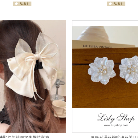
珠點綴網紗層次蝴蝶結髮夾
貝殼光澤花瓣珍珠花蕊耳