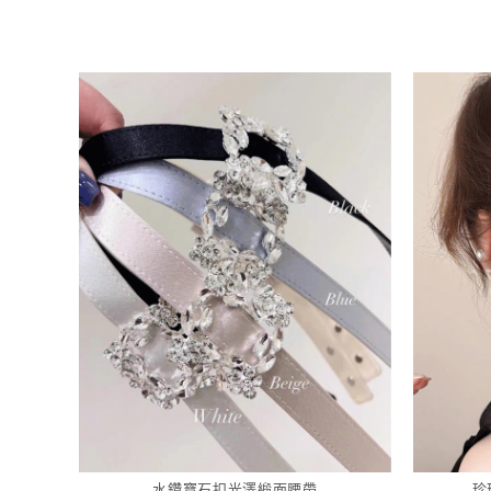
水鑽寶石扣光澤緞面腰帶
珍