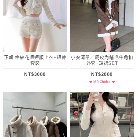
正韓 格紋花呢短版上衣+短褲
小安清單／麂皮內鋪毛牛角扣
套裝
外套+短裙SET
NT$3080
NT$2880