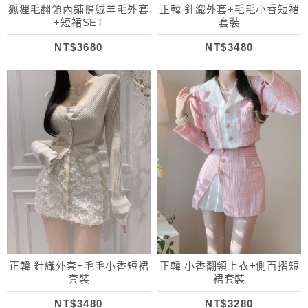
狐狸毛翻領內鋪鴨絨羊毛外套
正韓 針織外套+毛毛小香短裙
+短裙SET
套裝
NT$3680
NT$3480
正韓 針織外套+毛毛小香短裙
正韓 小香翻領上衣+側百摺短
套裝
裙套裝
NT$3480
NT$3280