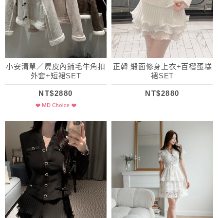
小安清單／麂皮內鋪毛牛角扣
正韓 緞面修身上衣+百褶蛋糕
外套+短裙SET
裙SET
NT$2880
NT$2880