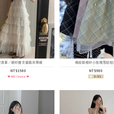
安清單／網紗層次蛋糕吊帶裙
格紋歐根紗小玫瑰雪紡短
NT$1580
NT$980