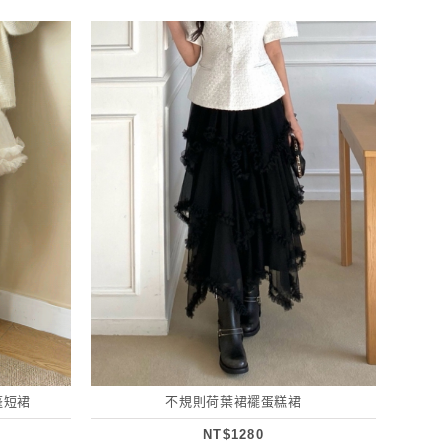
蓬短裙
不規則荷葉裙襬蛋糕裙
NT$1280