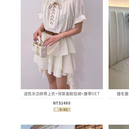
波西米亞綁帶上衣+荷葉蛋糕短裙+腰帶SET
睫毛蕾
NT$1480