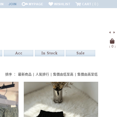
0
﹝
0
﹞
排序 ：
最新商品
|
人氣排行
|
售價由低至高
|
售價由高至低