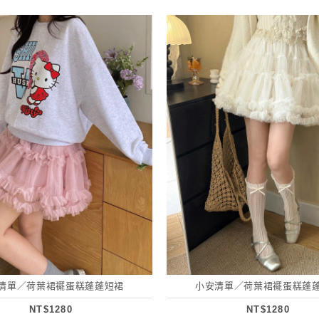
清單／荷葉裙襬蛋糕蓬蓬短裙
小安清單／荷葉裙襬蛋糕蓬
NT$1280
NT$1280