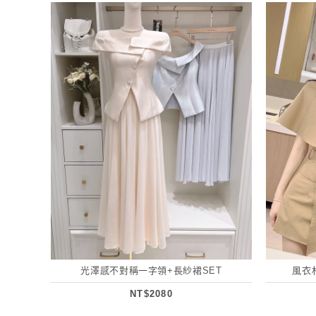
光澤感不對稱一字領+長紗裙SET
風衣
NT$2080