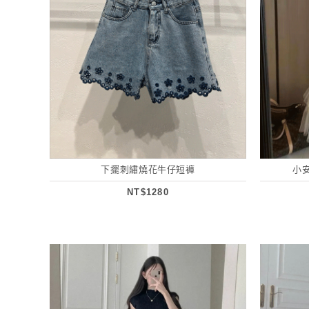
下擺刺繡燒花牛仔短褲
小
NT$1280