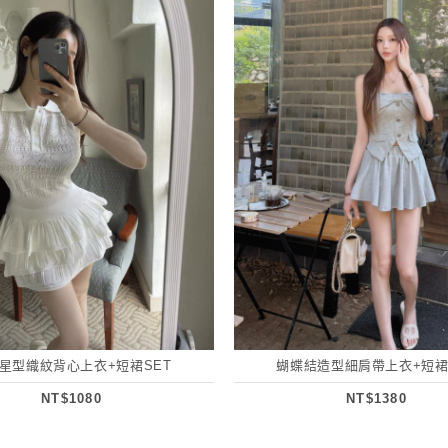
星型織紋背心上衣+短裙SET
蝴蝶結造型細肩帶上衣+短裙
NT$1080
NT$1380