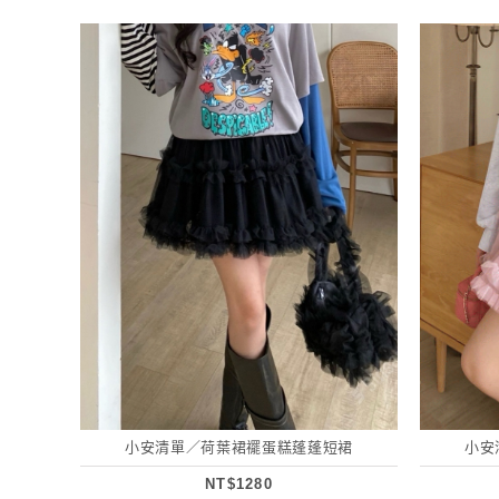
小安清單／荷葉裙襬蛋糕蓬蓬短裙
小安
NT$1280