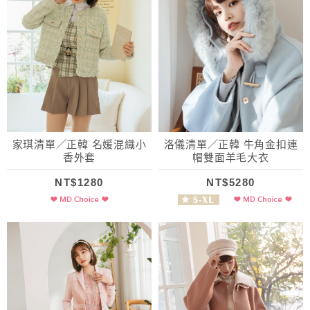
家琪清單／正韓 名媛混織小
洛儀清單／正韓 牛角金扣連
香外套
帽雙面羊毛大衣
NT$1280
NT$5280