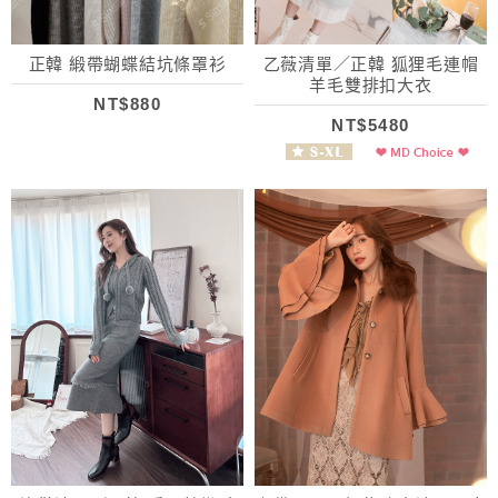
正韓 緞帶蝴蝶結坑條罩衫
乙薇清單／正韓 狐狸毛連帽
羊毛雙排扣大衣
NT$880
NT$5480