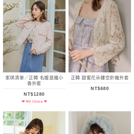
家琪清單／正韓 名媛混織小
正韓 甜蜜花朵鏤空針織外套
香外套
NT$680
NT$1280