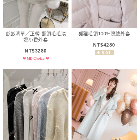
彭彭清單／正韓 翻領毛毛滾
狐狸毛領100%鴨絨外套
邊小香外套
NT$4280
NT$3280