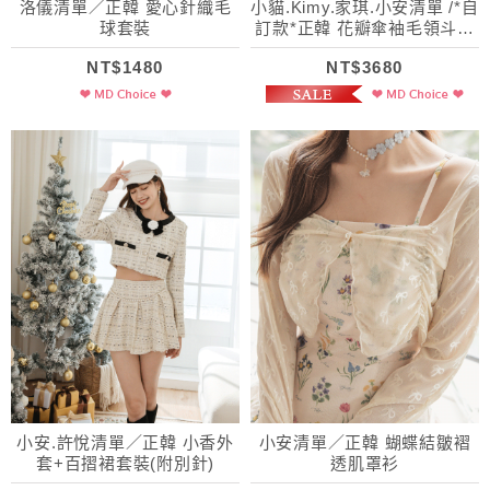
洛儀清單／正韓 愛心針織毛
小貓.Kimy.家琪.小安清單 /*自
球套裝
訂款*正韓 花瓣傘袖毛領斗篷
羊毛大衣
NT$1480
NT$3680
小安.許悅清單／正韓 小香外
小安清單／正韓 蝴蝶結皺褶
套+百摺裙套裝(附別針)
透肌罩衫