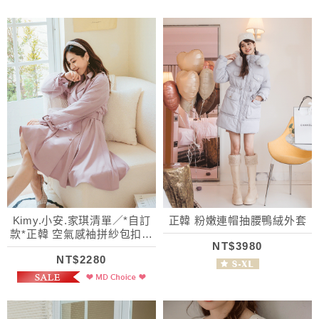
Kimy.小安.家琪清單／*自訂
正韓 粉嫩連帽抽腰鴨絨外套
款*正韓 空氣感袖拼紗包扣風
NT$3980
衣外套(附腰帶)
NT$2280