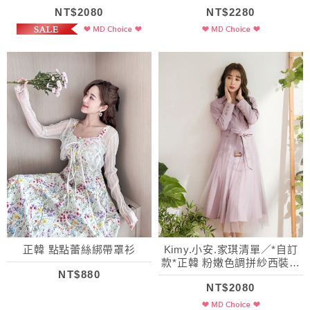
層次拼紗外套
NT$2080
NT$2280
正韓 點點蕾絲綁帶罩衫
Kimy.小安.家琪清單／*自訂
款*正韓 粉嫩色調拼紗西裝風
NT$880
衣(附腰帶)
NT$2080