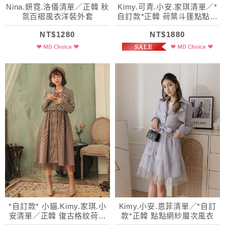
Nina.妍霓.洛儀清單／正韓 秋
Kimy.可青.小安.家琪清單／*
氛百褶風衣洋裝外套
自訂款*正韓 荷葉斗篷點點植
絨風衣
NT$1280
NT$1880
*自訂款* 小貓.Kimy.家琪.小
Kimy.小安.恩菲清單／*自訂
安清單／正韓 復古格紋荷葉
款*正韓 點點網紗層次風衣