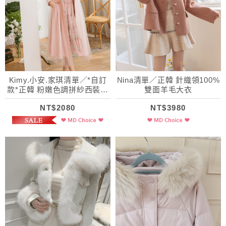
Kimy.小安.家琪清單／*自訂
Nina清單／正韓 針織領100%
款*正韓 粉嫩色調拼紗西裝風
雙面羊毛大衣
衣(附腰帶)
NT$2080
NT$3980