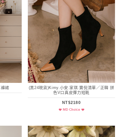
革褲裙
(黑24現貨)Kimy.小安.家琪.寶倪清單／正韓 拼
色V口真皮彈力短靴
NT$2180