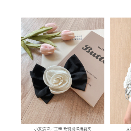
小安清單／正韓 玫瑰蝴蝶結髮夾
立