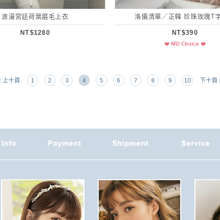
浪漫宮廷荷葉磨毛上衣
洛儀清單／正韓 珍珠玫瑰T
NT$1280
NT$390
< 上十頁
1
2
3
4
5
6
7
8
9
10
下十頁 