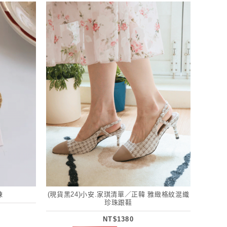
鍊
(現貨黑24)小安.家琪清單／正韓 雅緻格紋混織
珍珠跟鞋
NT$1380