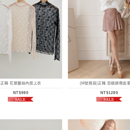
正韓 花葉蕾絲內搭上衣
(M號現貨)正韓 百摺綁帶皮
NT$980
NT$1280