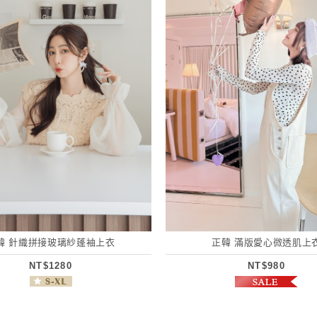
韓 針織拼接玻璃紗蓬袖上衣
正韓 滿版愛心微透肌上
NT$1280
NT$980