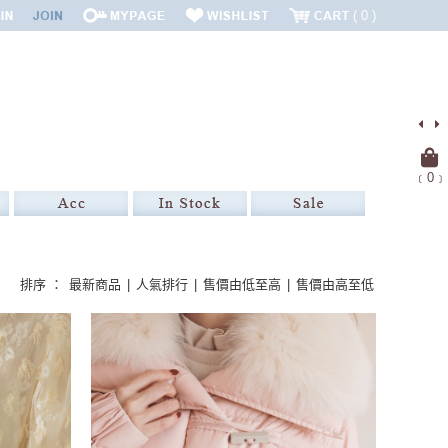
0
﹝
0
﹞
排序 ：
最新商品
|
人氣排行
|
售價由低至高
|
售價由高至低