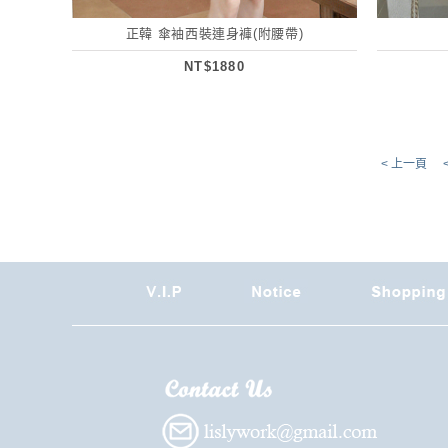
正韓 傘袖西裝連身褲(附腰帶)
NT$1880
< 上一頁