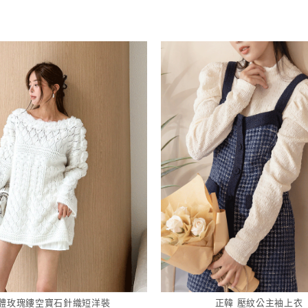
體玫瑰鏤空寶石針織短洋裝
正韓 壓紋公主袖上衣