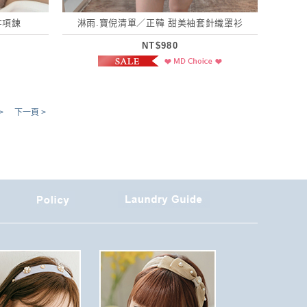
字項鍊
淋雨.寶倪清單／正韓 甜美袖套針織罩衫
NT$980
>
下一頁 >