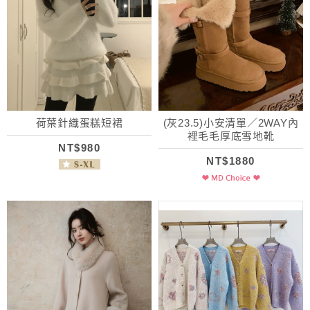
荷葉針織蛋糕短裙
(灰23.5)小安清單／2WAY內
裡毛毛厚底雪地靴
NT$980
NT$1880