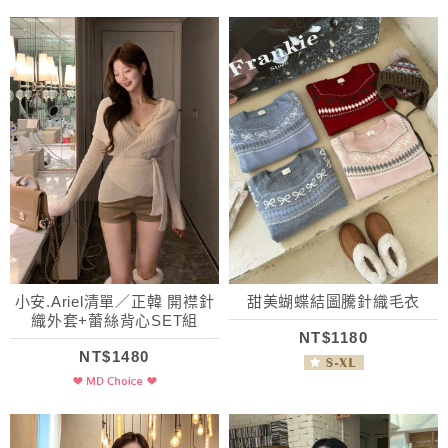
小安.Ariel清單／正韓 開襟針
甜美蝴蝶結圖騰針織毛衣
織外套+蕾絲背心SET組
NT$1180
NT$1480