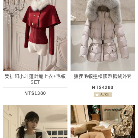
雙排釦小斗篷針織上衣+毛領
狐狸毛領連帽腰帶鴨絨外套
SET
NT$4280
NT$1380