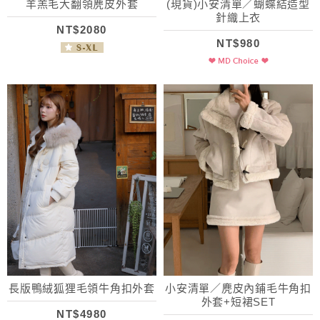
羊羔毛大翻領麂皮外套
(現貨)小安清單／蝴蝶結造型
針織上衣
NT$2080
NT$980
長版鴨絨狐狸毛領牛角扣外套
小安清單／麂皮內鋪毛牛角扣
外套+短裙SET
NT$4980