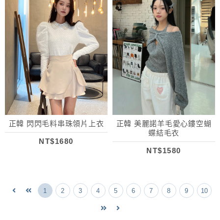
正韓 閃閃毛料串珠領片上衣
正韓 美麗諾羊毛愛心鏤空蝴
蝶結毛衣
NT$1680
NT$1580
1
2
3
4
5
6
7
8
9
10