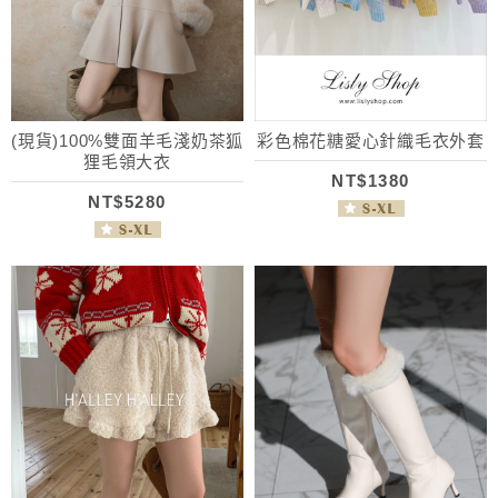
(現貨)100%雙面羊毛淺奶茶狐
彩色棉花糖愛心針織毛衣外套
狸毛領大衣
NT$1380
NT$5280