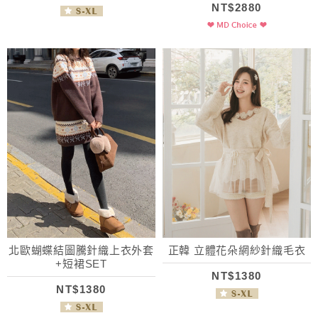
NT$2880
北歐蝴蝶結圖騰針織上衣外套
正韓 立體花朵網紗針織毛衣
+短裙SET
NT$1380
NT$1380