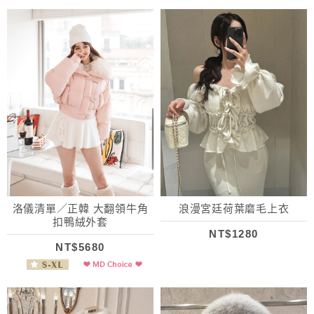
洛儀清單／正韓 大翻領牛角
浪漫宮廷荷葉磨毛上衣
扣鴨絨外套
NT$1280
NT$5680