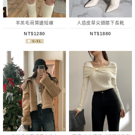
羊羔毛荷葉邊短褲
人造皮草尖頭膝下長靴
NT$1280
NT$1880