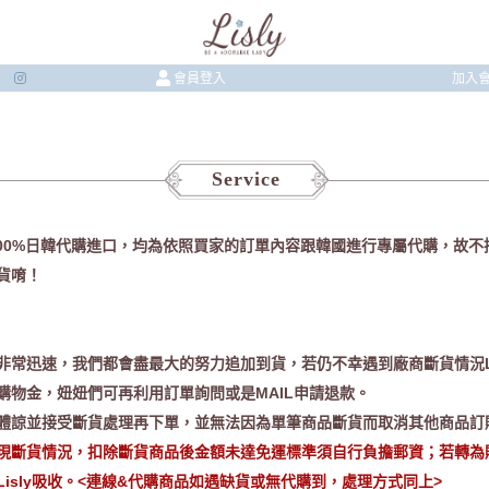
會員登入
加入
Service
皆為100%日韓代購進口，均為依照買家的訂單內容跟韓國進行專屬代購，故
貨唷！
非常迅速，我們都會盡最大的努力追加到貨，若仍不幸遇到廠商斷貨情況Li
購物金，妞妞們可再利用訂單詢問或是MAIL申請退款。
體諒並接受斷貨處理再下單，並無法因為單筆商品斷貨而取消其他商品訂
現斷貨情況，扣除斷貨商品後金額未達免運標準須自行負擔郵資；若轉為
isly吸收。<連線&代購商品如遇缺貨或無代購到，處理方式同上>