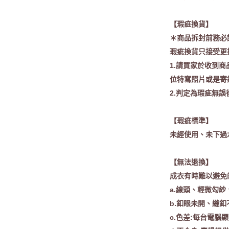
【瑕疵換貨】
＊商品拆封前務必
瑕疵換貨只接受更
1.請買家於收到商
位特寫照片或是寄
2.判定為瑕疵無
【瑕疵標準】
未經使用、未下過
【無法退換】
成衣有時難以避免
a.線頭、輕微勾紗
b.釦眼未開、縫
c.色差:每台電