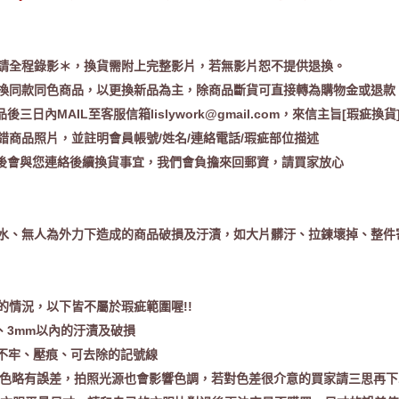
請全程錄影＊，換貨需附上完整影片，若無影片恕不提供退換。
換同款同色商品，以更換新品為主，除商品斷貨可直接轉為購物金或退款
品後三日內MAIL至客服信箱
lislywork@gmail.com
，來信主旨[瑕疵換貨
錯商品照片，並註明會員帳號/姓名/連絡電話/瑕疵部位描述
誤後會與您連絡後續換貨事宜，我們會負擔來回郵資，請買家放心
水、無人為外力下造成的商品破損及汙漬，如大片髒汙、拉鍊壞掉、整件
的情況，以下皆不屬於瑕疵範圍喔!!
、3mm以內的汙漬及破損
釦不牢、壓痕、可去除的記號線
腦顯色略有誤差，拍照光源也會影響色調，若對色差很介意的買家請三思再