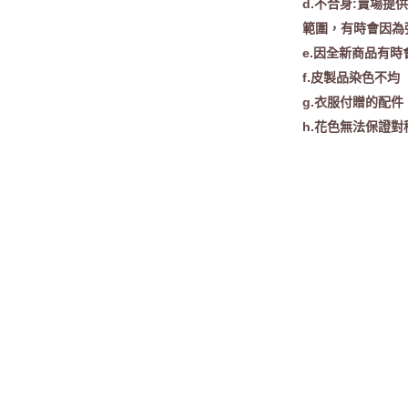
d.不合身:賣場
範圍，有時會因為
e.因全新商品有
f.皮製品染色不均
g.衣服付贈的配件
h.花色無法保證