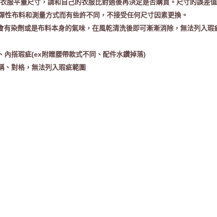
提供衣服平量尺寸，請和自己的衣服比對過後再決定是否購買。尺寸的誤差值
彈性布料和測量方式而有些許不同，不接受任何尺寸因素更換。
時會有染劑或是布料本身的氣味，在風乾清洗後即可漸漸消除，無法列入瑕
、內搭瑕疵(ex附贈腰帶款式不同、配件水鑽掉落)
對稱、對格，無法列入瑕疵範圍