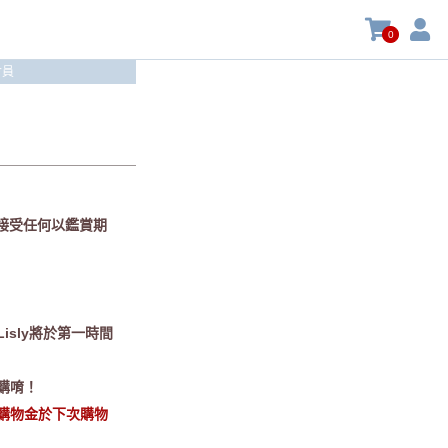
0
會員
不接受任何以鑑賞期
sly將於第一時間
購唷！
購物金於下次購物