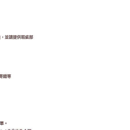
]，並請提供瑕疵部
寄錯等
下單。