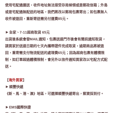
使用宅配通運送，收件地址無法接受存局候領或是郵政信箱；外島
或是宅配通無配送的地區，我們將改以郵局包裹寄出；如包裹無人
收件被退回，重新寄送需另付運費85元。
►
全家、7-11超商取貨 65元
出貨後系統會發MAIL通知，包裹送達門市後會有簡訊通知取貨，
請買家於送達日期的七天內攜帶證件完成取貨，逾期商品將被退
回，重寄需支付物流配送的處理費65元；因為超商包裹有體積限
制，如訂單超過體積限制，會另外以信件通知買家改以宅配方式配
送。
【
海外買家
】
►
順豐快遞
《新、馬、港、澳》地區，可選擇順豐快遞寄出，郵資採到付
。
►
EMS國際快捷