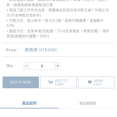
款，逾期系統將直接取消訂單
• 現貨三個工作天內出貨，預購商品到貨日為付款日後7-30個工作
天(不含例假日及休市)
• 付款方式：線上刷卡 / 刷卡分3期 / 超商代碼繳費 / 虛擬帳戶
ATM
• 運送方式：台灣本島[宅配通 / 711&全家取貨 / 郵寄包裹]、海外
買家[順豐到付運費 / EMS]
網路價 NT$1680
Price：
Qty :
ADD TO
WISH
BUY IT NOW
CART
LIST
產品說明
商品問與答