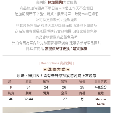
官網採
[追加預購]
方式販售
商品追加時間為下單日後7-30個工作天不含假日
追加期間若不幸發生斷貨 / 停產將第一時間mail通知您
並可採更換款式 / 退款處理
非套裝販售商品無法因單品斷貨而取消其他下單商品
商品皆由專業攝影團隊進行實品拍攝 因各家螢幕色差
商品皆以實際商品顏色為準
外拍會因為室內外光線而影響深淺度 建議多參考單品圖片
除瑕疵商品
無提供尺寸更換 / 退貨服務
| Descriptions 商品說明 |
► 洗 滌 方 式 ◄
珍珠、鈕扣表面皆有些許摩擦痕跡純屬正常現象
尺寸
肩寬
腋寬
臂寬
袖長
測量方式
34
24
26
25
F
平量公分
胸寬
腰寬
臀寬
全長
內裡
產地
46
32-44
127
有
Made in
Korea