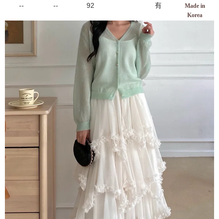
--
--
92
有
Made in
Korea