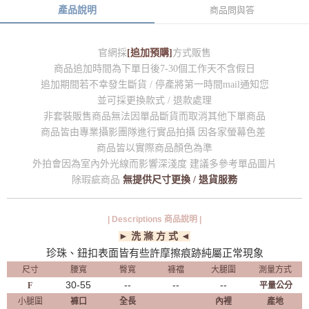
產品說明
商品問與答
官網採
[追加預購]
方式販售
商品追加時間為下單日後7-30個工作天不含假日
追加期間若不幸發生斷貨 / 停產將第一時間mail通知您
並可採更換款式 / 退款處理
非套裝販售商品無法因單品斷貨而取消其他下單商品
商品皆由專業攝影團隊進行實品拍攝 因各家螢幕色差
商品皆以實際商品顏色為準
外拍會因為室內外光線而影響深淺度 建議多參考單品圖片
除瑕疵商品
無提供尺寸更換 / 退貨服務
| Descriptions 商品說明 |
► 洗 滌 方 式 ◄
珍珠、鈕扣表面皆有些許摩擦痕跡純屬正常現象
尺寸
腰寬
臀寬
褲襠
大腿圍
測量方式
30-55
--
--
--
F
平量公分
小腿圍
褲口
全長
內裡
產地