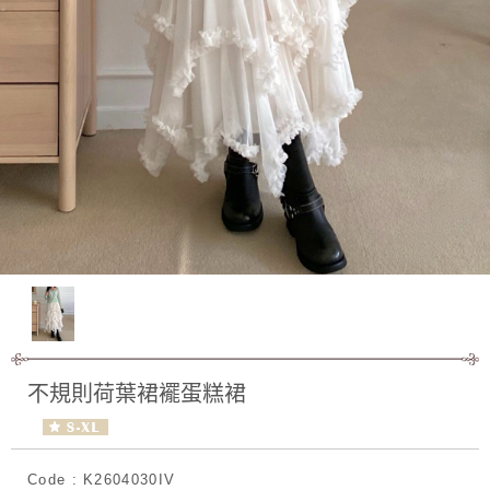
不規則荷葉裙襬蛋糕裙
Code : K2604030IV