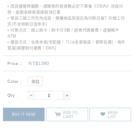
• 因貨量隨時變動，請匯款的買家務必於下單後《3天內》完成付
款，逾期系統將直接取消訂單
• 現貨三個工作天內出貨，預購商品到貨日為付款日後7-30個工作
天(不含例假日及休市)
• 付款方式：線上刷卡 / 刷卡分3期 / 超商代碼繳費 / 虛擬帳戶
ATM
• 運送方式：台灣本島[宅配通 / 711&全家取貨 / 郵寄包裹]、海外
買家[順豐到付運費 / EMS]
NT$1280
Price：
Color :
米白
Qty :
ADD TO
WISH
BUY IT NOW
CART
LIST