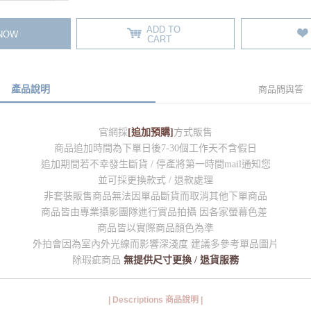
ADD TO
 NOW
CART
產品說明
商品問與答
官網採
[追加預購]
方式販售
商品追加時間為下單日後7-30個工作天不含假日
追加期間若不幸發生斷貨 / 停產將第一時間mail通知您
並可採更換款式 / 退款處理
非套裝販售商品無法因單品斷貨而取消其他下單商品
商品皆由專業攝影團隊進行實品拍攝 因各家螢幕色差
商品皆以實際商品顏色為準
外拍會因為室內外光線而影響深淺度 建議多參考單品圖片
除瑕疵商品
無提供尺寸更換 / 退貨服務
| Descriptions 商品說明 |