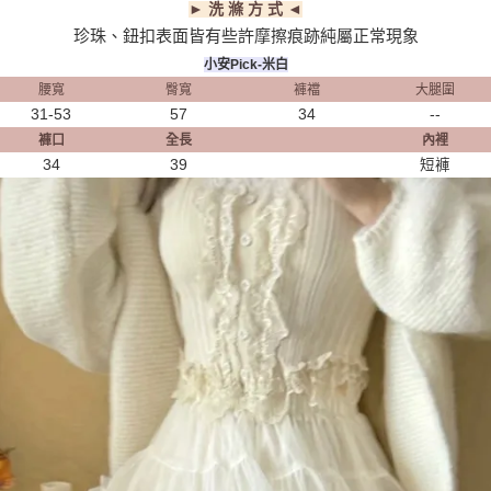
► 洗 滌 方 式 ◄
珍珠、鈕扣表面皆有些許摩擦痕跡純屬正常現象
小安Pick-米白
腰寬
臀寬
褲襠
大腿圍
31-53
57
34
--
褲口
全長
內裡
34
39
短褲