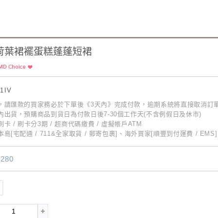
荷葉裙襬蛋糕蓬蓬短裙
31IV
動，請匯款的買家務必於下單後《3天內》完成付款，逾期系統將直接取消訂
內出貨，預購商品到貨日為付款日後7-30個工作天(不含例假日及休市)
卡 / 刷卡分3期 / 超商代碼繳費 / 虛擬帳戶ATM
島[宅配通 / 711&全家取貨 / 郵寄包裹]、海外買家[順豐到付運費 / EMS]
280