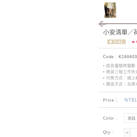
小安清單／
Code : K26040
• 因貨量隨時變
• 現貨三個工作天
• 付款方式：線上刷
• 運送方式：台灣本
NT$1
Price：
Color :
米白
Qty :