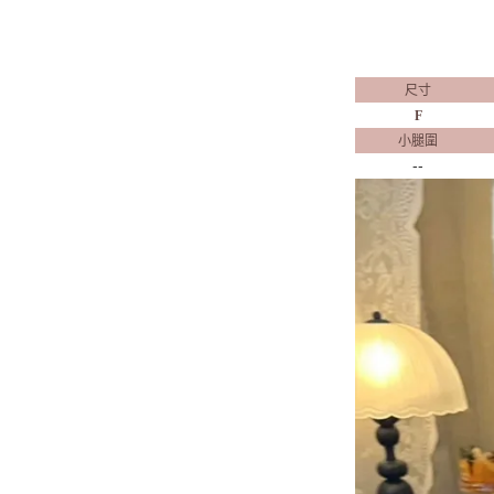
尺寸
F
小腿圍
--