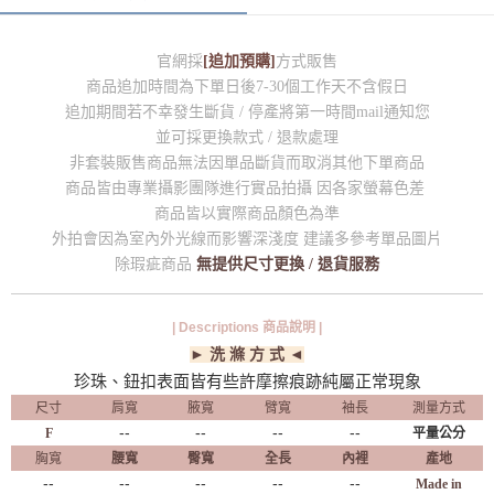
官網採
[追加預購]
方式販售
商品追加時間為下單日後7-30個工作天不含假日
追加期間若不幸發生斷貨 / 停產將第一時間mail通知您
並可採更換款式 / 退款處理
非套裝販售商品無法因單品斷貨而取消其他下單商品
商品皆由專業攝影團隊進行實品拍攝 因各家螢幕色差
商品皆以實際商品顏色為準
外拍會因為室內外光線而影響深淺度 建議多參考單品圖片
除瑕疵商品
無提供尺寸更換 / 退貨服務
| Descriptions 商品說明 |
► 洗 滌 方 式 ◄
珍珠、鈕扣表面皆有些許摩擦痕跡純屬正常現象
尺寸
肩寬
腋寬
臂寬
袖長
測量方式
--
--
--
--
F
平量公分
胸寬
腰寬
臀寬
全長
內裡
產地
--
--
--
--
--
Made in