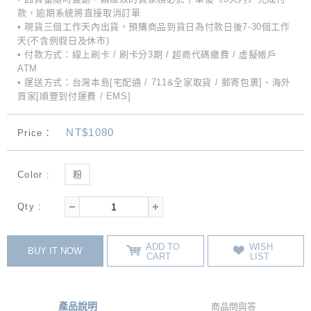
款，逾期系統將直接取消訂單
• 現貨三個工作天內出貨，預購商品到貨日為付款日後7-30個工作
天(不含例假日及休市)
• 付款方式：線上刷卡 / 刷卡分3期 / 超商代碼繳費 / 虛擬帳戶
ATM
• 運送方式：台灣本島[宅配通 / 711&全家取貨 / 郵寄包裹]、海外
買家[順豐到付運費 / EMS]
NT$1080
Price：
Color :
粉
Qty :
ADD TO
WISH
BUY IT NOW
CART
LIST
產品說明
商品問與答