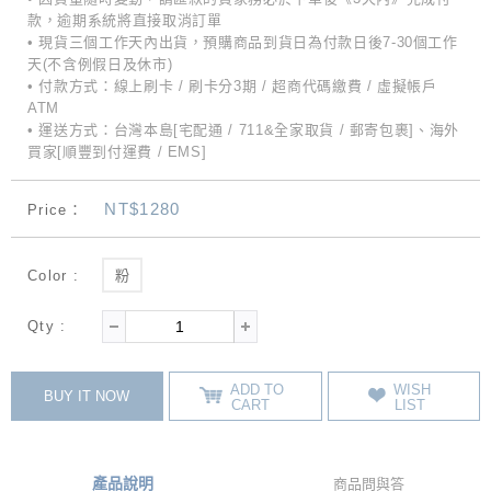
款，逾期系統將直接取消訂單
• 現貨三個工作天內出貨，預購商品到貨日為付款日後7-30個工作
天(不含例假日及休市)
• 付款方式：線上刷卡 / 刷卡分3期 / 超商代碼繳費 / 虛擬帳戶
ATM
• 運送方式：台灣本島[宅配通 / 711&全家取貨 / 郵寄包裹]、海外
買家[順豐到付運費 / EMS]
NT$1280
Price：
Color :
粉
Qty :
ADD TO
WISH
BUY IT NOW
CART
LIST
產品說明
商品問與答