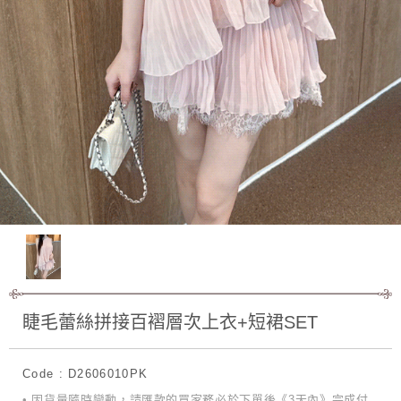
睫毛蕾絲拼接百褶層次上衣+短裙SET
Code : D2606010PK
• 因貨量隨時變動，請匯款的買家務必於下單後《3天內》完成付