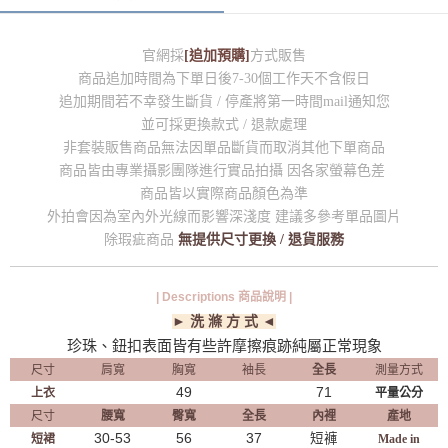
官網採
[追加預購]
方式販售
商品追加時間為下單日後7-30個工作天不含假日
追加期間若不幸發生斷貨 / 停產將第一時間mail通知您
並可採更換款式 / 退款處理
非套裝販售商品無法因單品斷貨而取消其他下單商品
商品皆由專業攝影團隊進行實品拍攝 因各家螢幕色差
商品皆以實際商品顏色為準
外拍會因為室內外光線而影響深淺度 建議多參考單品圖片
除瑕疵商品
無提供尺寸更換 / 退貨服務
| Descriptions 商品說明 |
► 洗 滌 方 式 ◄
珍珠、鈕扣表面皆有些許摩擦痕跡純屬正常現象
尺寸
肩寬
胸寬
袖長
全長
測量方式
49
71
上衣
平量公分
尺寸
腰寬
臀寬
全長
內裡
產地
30-53
56
37
短褲
短裙
Made in