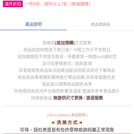
滿件折扣
一件8折／兩件以上7折（無滿額禮）
產品說明
商品問與答
官網採
[追加預購]
方式販售
商品追加時間為下單日後7-30個工作天不含假日
追加期間若不幸發生斷貨 / 停產將第一時間mail通知您
並可採更換款式 / 退款處理
非套裝販售商品無法因單品斷貨而取消其他下單商品
商品皆由專業攝影團隊進行實品拍攝 因各家螢幕色差
商品皆以實際商品顏色為準
外拍會因為室內外光線而影響深淺度 建議多參考單品圖片
除瑕疵商品
無提供尺寸更換 / 退貨服務
| Descriptions 商品說明 |
► 洗 滌 方 式 ◄
珍珠、鈕扣表面皆有些許摩擦痕跡純屬正常現象