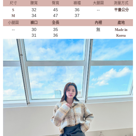
尺寸
腰寬
臀寬
褲襠
大腿圍
測量方式
32
45
36
--
S
平量公分
34
47
37
M
小腿圍
褲口
全長
內裡
產地
--
30
35
無
Made in
31
36
Korea