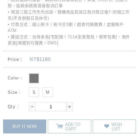
款，逾期系統將直接取消訂單
• 現貨三個工作天內出貨，預購商品到貨日為付款日後7-30個工作
天(不含例假日及休市)
• 付款方式：線上刷卡 / 刷卡分3期 / 超商代碼繳費 / 虛擬帳戶
ATM
• 運送方式：台灣本島[宅配通 / 711&全家取貨 / 郵寄包裹]、海外
買家[順豐到付運費 / EMS]
NT$1180
Price：
Color :
Size :
S
M
Qty :
ADD TO
WISH
BUY IT NOW
CART
LIST