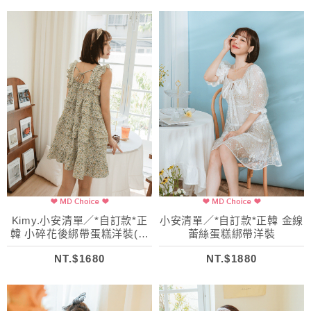
Kimy.小安清單／*自訂款*正
小安清單／*自訂款*正韓 金線
韓 小碎花後綁帶蛋糕洋裝(附
蕾絲蛋糕綁帶洋裝
髮圈)
NT.$1680
NT.$1880