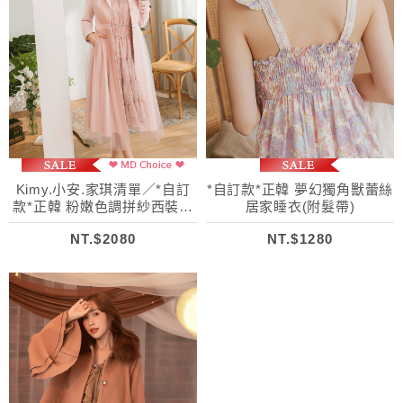
Kimy.小安.家琪清單／*自訂
*自訂款*正韓 夢幻獨角獸蕾絲
款*正韓 粉嫩色調拼紗西裝風
居家睡衣(附髮帶)
衣(附腰帶)
NT.$2080
NT.$1280