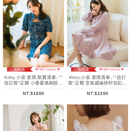
Kimy.小安.家琪.梨寶清單／*
Kimy.小安.家琪清單／*自訂
自訂款*正韓 小香菱格刷紋牛
款*正韓 空氣感袖拼紗包扣風
仔洋裝
衣外套(附腰帶)
NT.$1680
NT.$2280