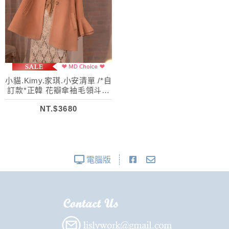
小貓.Kimy.家琪.小安清單 /*自
訂款*正韓 花瓣傘袖毛領斗篷
羊毛大衣
NT.$3680
電腦版