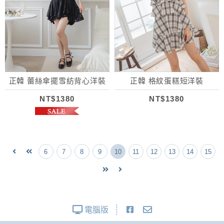
正韓 蕾絲傘擺雪紡背心洋裝
正韓 格紋蛋糕短洋裝
NT$1380
NT$1380
6
7
8
9
10
11
12
13
14
15
電腦版