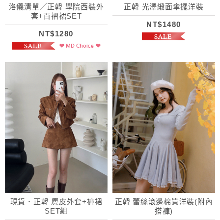
洛儀清單／正韓 學院西裝外
正韓 光澤緞面傘擺洋裝
套+百褶裙SET
NT$1480
NT$1280
現貨．正韓 麂皮外套+褲裙
正韓 蕾絲滾邊棉質洋裝(附內
SET組
搭褲)