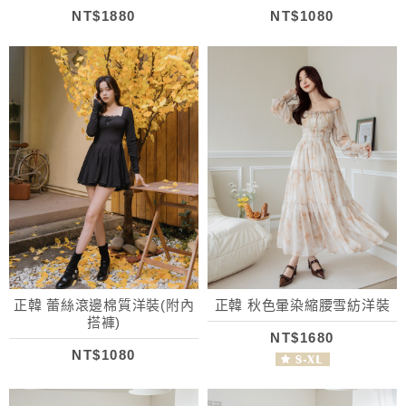
NT$1880
NT$1080
正韓 蕾絲滾邊棉質洋裝(附內
正韓 秋色暈染縮腰雪紡洋裝
搭褲)
NT$1680
NT$1080