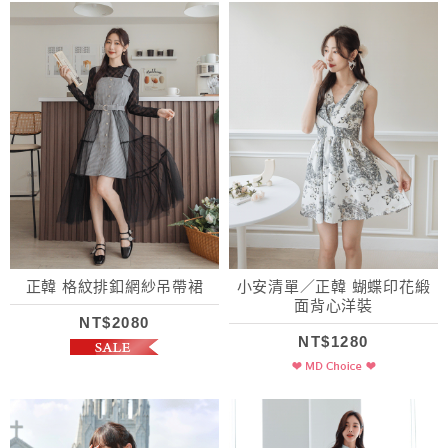
正韓 格紋排釦網紗吊帶裙
小安清單／正韓 蝴蝶印花緞
面背心洋裝
NT$2080
NT$1280