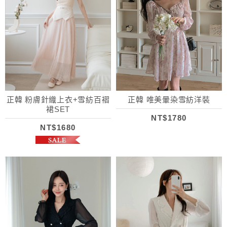
正韓 粉膚針織上衣+雪紡百褶
正韓 唯美暈染雪紡洋裝
裙SET
NT$1780
NT$1680