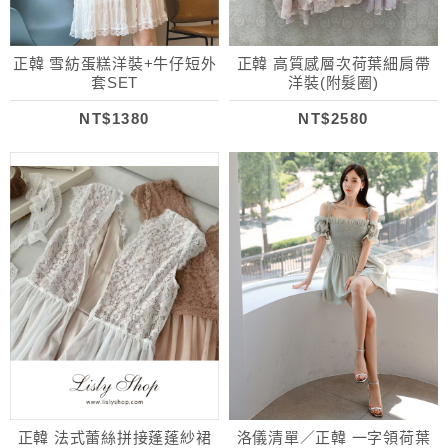
正韓 雪紡蛋糕洋裝+牛仔短外
正韓 高質感層次荷葉細肩帶
套SET
洋裝(附髮圈)
NT$1380
NT$2580
正韓 法式蕾絲拼接蓬蓬紗裙
洛儀清單／正韓 一字領荷葉