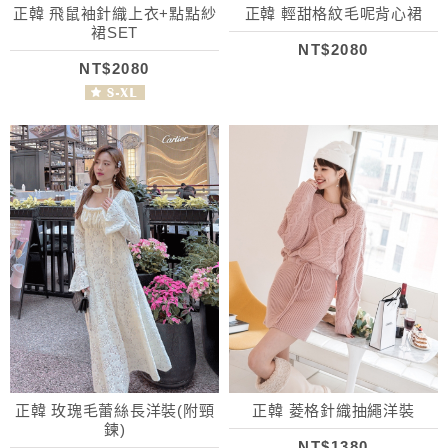
正韓 飛鼠袖針織上衣+點點紗
正韓 輕甜格紋毛呢背心裙
裙SET
NT$2080
NT$2080
正韓 玫瑰毛蕾絲長洋裝(附頸
正韓 菱格針織抽繩洋裝
鍊)
NT$1380