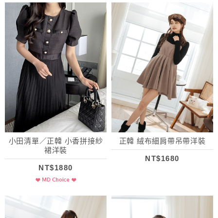
小田清單／正韓 小香拼接紗
正韓 絨布細肩帶吊帶洋裝
裙洋裝
NT$1680
NT$1880