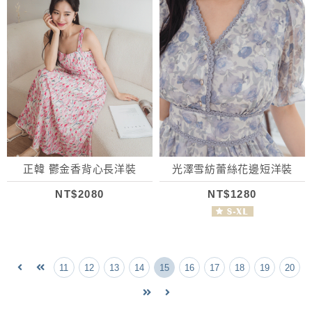
正韓 鬱金香背心長洋裝
光澤雪紡蕾絲花邊短洋裝
NT$2080
NT$1280
11
12
13
14
15
16
17
18
19
20