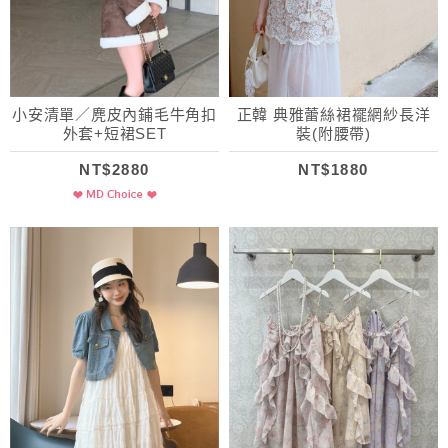
小安清單／麂皮內鋪毛牛角扣
正韓 典雅蕾絲裙襬網紗長洋
外套+短裙SET
裝(附腰帶)
NT$2880
NT$1880