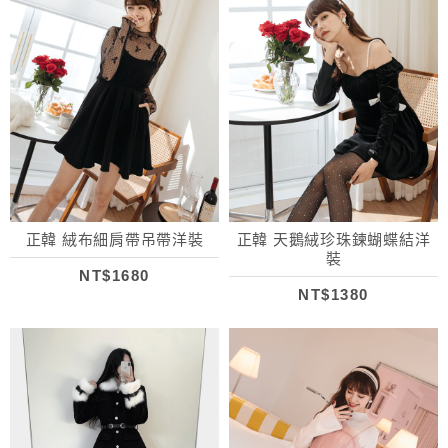
正韓 絨布細肩帶吊帶洋裝
正韓 天鵝絨珍珠鍊蝴蝶結洋
裝
NT$1680
NT$1380