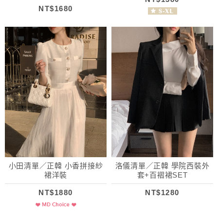
NT$1680
小田清單／正韓 小香拼接紗
洛儀清單／正韓 學院西裝外
裙洋裝
套+百褶裙SET
NT$1880
NT$1280