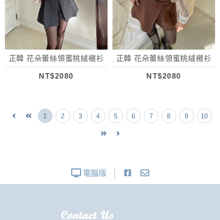
正韓 花朵蕾絲領蜜桃絨襯衫
正韓 花朵蕾絲領蜜桃絨襯衫
NT$2080
NT$2080
1
2
3
4
5
6
7
8
9
10
電腦版