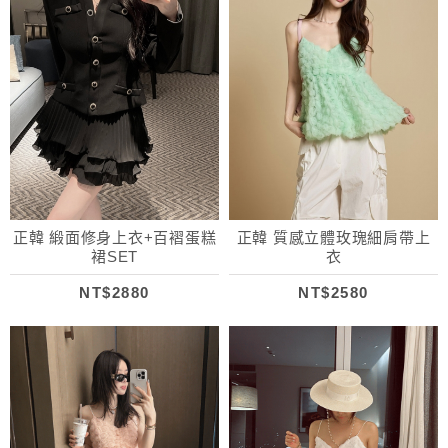
正韓 緞面修身上衣+百褶蛋糕
正韓 質感立體玫瑰細肩帶上
裙SET
衣
NT$2880
NT$2580