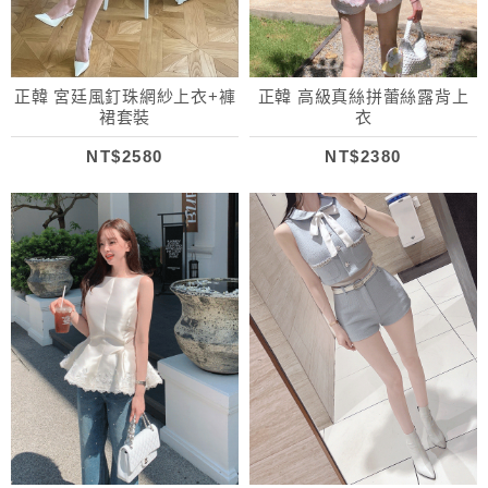
正韓 宮廷風釘珠網紗上衣+褲
正韓 高級真絲拼蕾絲露背上
裙套裝
衣
NT$2580
NT$2380