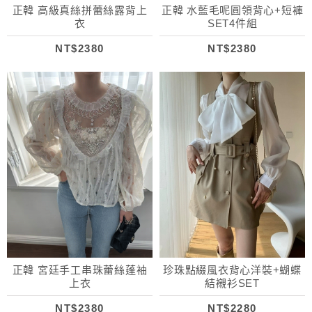
正韓 高級真絲拼蕾絲露背上
正韓 水藍毛呢圓領背心+短褲
衣
SET4件組
NT$2380
NT$2380
正韓 宮廷手工串珠蕾絲蓬袖
珍珠點綴風衣背心洋裝+蝴蝶
上衣
結襯衫SET
NT$2380
NT$2280