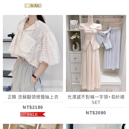
正韓 流蘇翻領燈籠袖上衣
光澤感不對稱一字領+長紗裙
SET
NT$2180
NT$2080