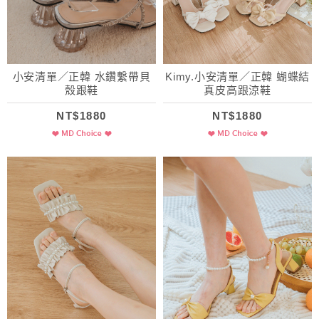
小安清單／正韓 水鑽繫帶貝
Kimy.小安清單／正韓 蝴蝶結
殼跟鞋
真皮高跟涼鞋
NT$1880
NT$1880