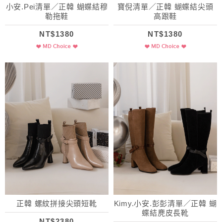
小安.Pei清單／正韓 蝴蝶結穆
寶倪清單／正韓 蝴蝶結尖頭
勒拖鞋
高跟鞋
NT$1380
NT$1380
正韓 螺紋拼接尖頭短靴
Kimy.小安.彭彭清單／正韓 蝴
蝶結麂皮長靴
NT$2380