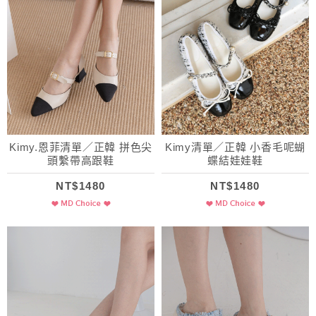
Kimy.恩菲清單／正韓 拼色尖
Kimy清單／正韓 小香毛呢蝴
頭繫帶高跟鞋
蝶結娃娃鞋
NT$1480
NT$1480