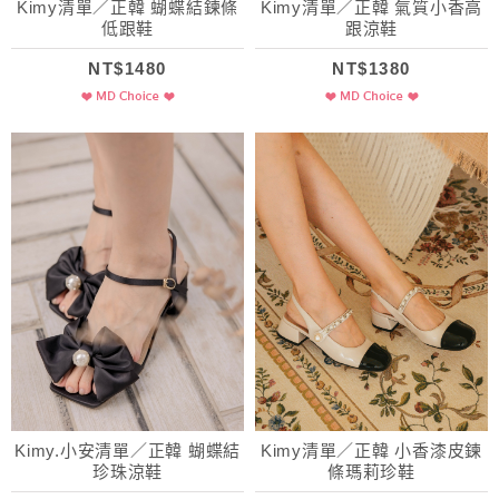
Kimy清單／正韓 蝴蝶結鍊條
Kimy清單／正韓 氣質小香高
低跟鞋
跟涼鞋
NT$1480
NT$1380
Kimy.小安清單／正韓 蝴蝶結
Kimy清單／正韓 小香漆皮鍊
珍珠涼鞋
條瑪莉珍鞋