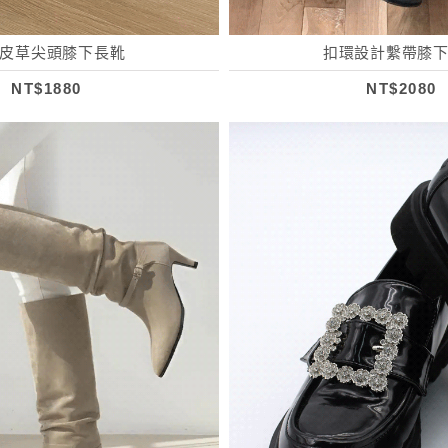
皮草尖頭膝下長靴
扣環設計繫帶膝
NT$1880
NT$2080