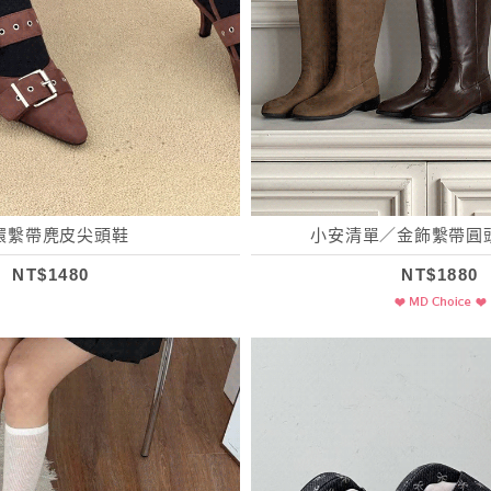
環繫帶麂皮尖頭鞋
小安清單／金飾繫帶圓
NT$1480
NT$1880