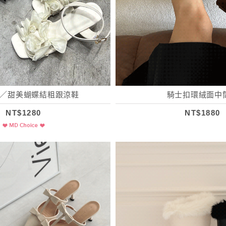
／甜美蝴蝶結粗跟涼鞋
騎士扣環絨面中
NT$1280
NT$1880