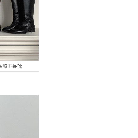
頭膝下長靴