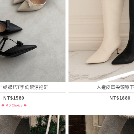
／蝴蝶結T字低跟涼拖鞋
人造皮草尖頭膝
NT$1580
NT$1880