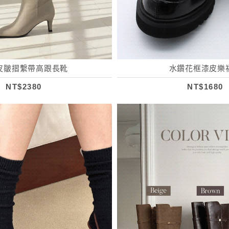
皮皺摺繫帶高跟長靴
水鑽花框漆皮樂
NT$2380
NT$1680