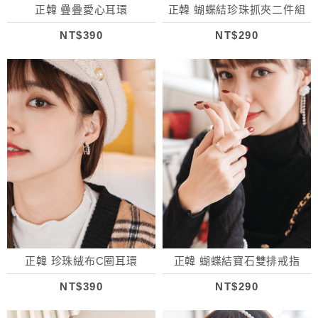
正韓 疊疊愛心耳環
正韓 蝴蝶結珍珠抓夾二件組
NT$390
NT$290
正韓 珍珠絨布C圈耳環
正韓 蝴蝶結寶石雙排戒指
NT$390
NT$290