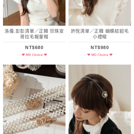
洛儀.彭彭清單／正韓 珍珠安
許悅清單／正韓 蝴蝶結貂毛
哥拉毛報童帽
小禮帽
NT$680
NT$980