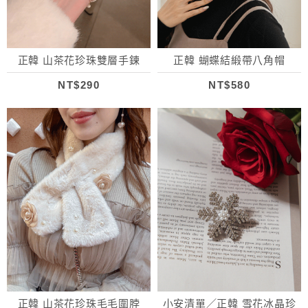
正韓 山茶花珍珠雙層手鍊
正韓 蝴蝶結緞帶八角帽
NT$290
NT$580
正韓 山茶花珍珠毛毛圍脖
小安清單／正韓 雪花冰晶珍