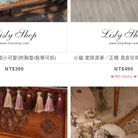
搭小可愛(附胸墊/肩帶可拆)
小貓.家琪清單／正韓 真皮珍
NT$390
NT$490