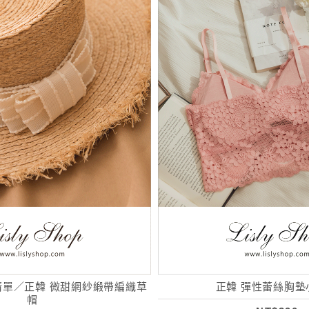
安清單／正韓 微甜網紗緞帶編織草
正韓 彈性蕾絲胸墊
帽