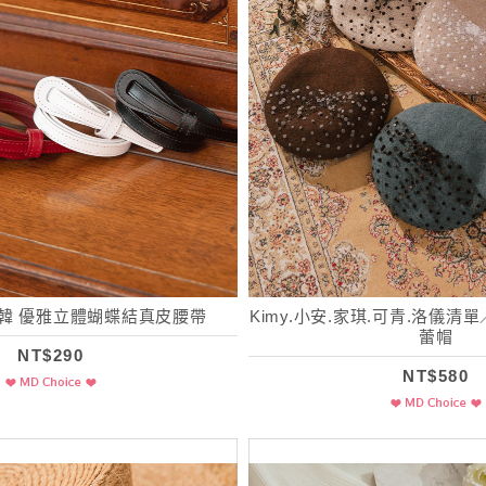
韓 優雅立體蝴蝶結真皮腰帶
Kimy.小安.家琪.可青.洛儀清
蕾帽
NT$290
NT$580