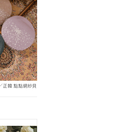
單／正韓 點點網紗貝