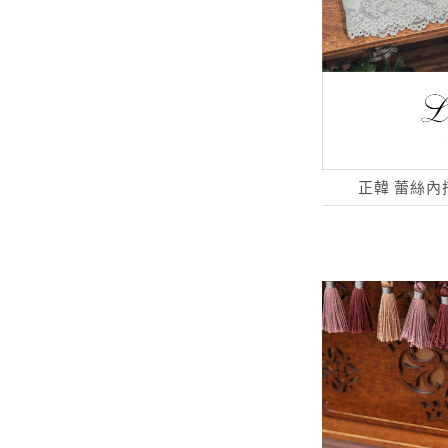
正韓 蕾絲內