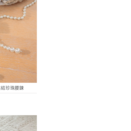
蝶結珍珠腰鍊