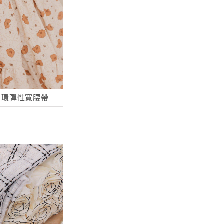
釦環彈性寬腰帶