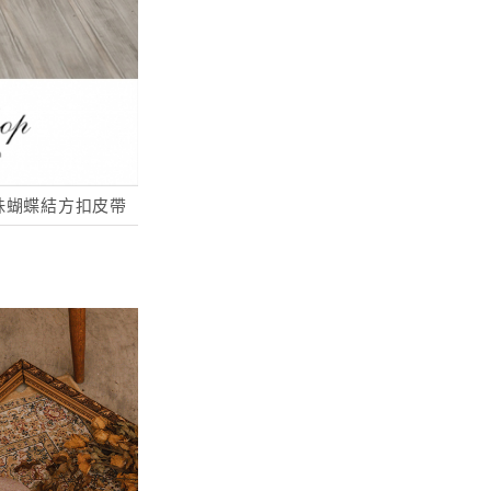
珠蝴蝶結方扣皮帶