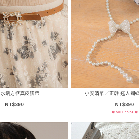
 水鑽方框真皮腰帶
小安清單／正韓 迷人蝴
NT$390
NT$390