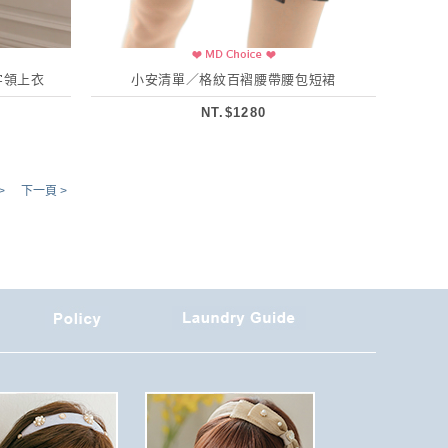
字領上衣
小安清單／格紋百褶腰帶腰包短裙
NT.$1280
>
下一頁 >