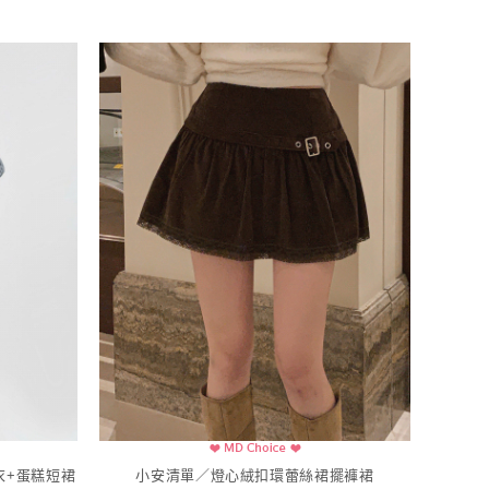
衣+蛋糕短裙
小安清單／燈心絨扣環蕾絲裙擺褲裙