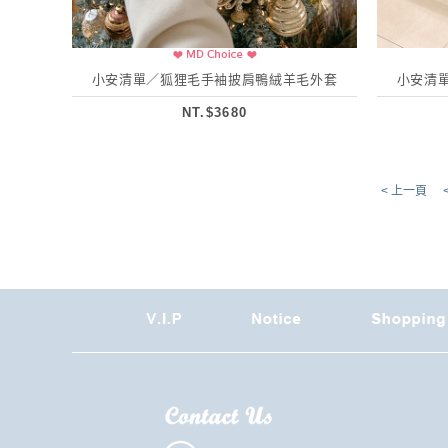
小安清單／狐狸毛手袖披肩鴨絨羊毛外套
小安清
NT.$3680
< 上一頁