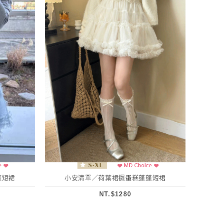
蓬短裙
小安清單／荷葉裙襬蛋糕蓬蓬短裙
NT.$1280