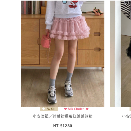
小安清單／荷葉裙襬蛋糕蓬蓬短裙
小安
NT.$1280