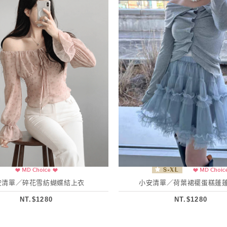
安清單／碎花雪紡蝴蝶結上衣
小安清單／荷葉裙襬蛋糕蓬
NT.$1280
NT.$1280