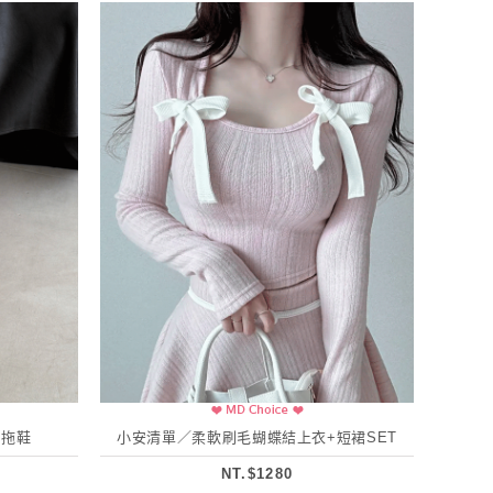
涼拖鞋
小安清單／柔軟刷毛蝴蝶結上衣+短裙SET
NT.$1280