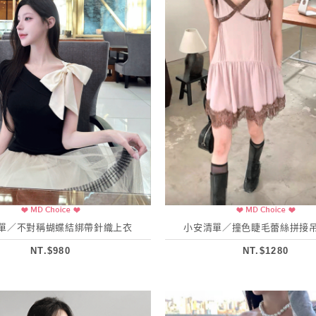
單／不對稱蝴蝶結綁帶針織上衣
小安清單／撞色睫毛蕾絲拼接
NT.$980
NT.$1280