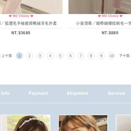
單／狐狸毛手袖披肩鴨絨羊毛外套
小安清單／緞帶蝴蝶結刷毛一
NT.$3680
NT.$880
< 上十頁
1
2
3
4
5
6
7
8
9
10
下十頁 