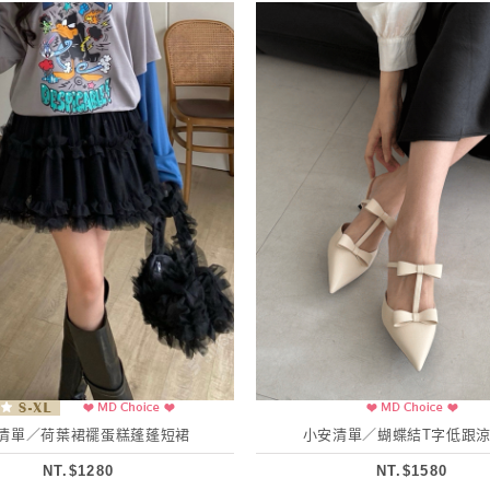
清單／荷葉裙襬蛋糕蓬蓬短裙
小安清單／蝴蝶結T字低跟
NT.$1280
NT.$1580