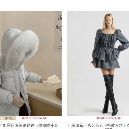
／加厚保暖縮腰狐狸毛領鴨絨外套
小安清單／宮廷荷葉小格紋方領上