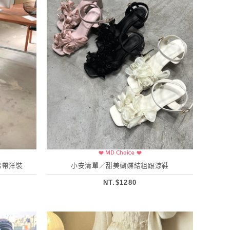
吊帶洋裝
小安清單／甜美蝴蝶結粗跟涼鞋
NT.$1280