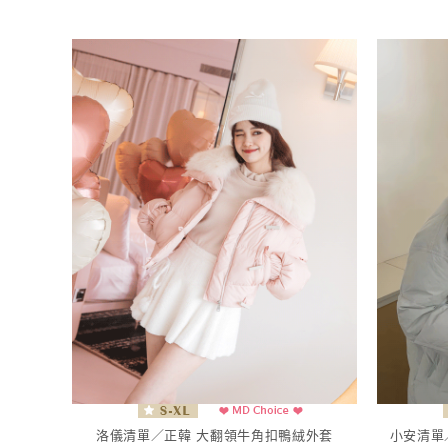
洛儀清單／正韓 大翻領牛角扣鴨絨外套
小安清單