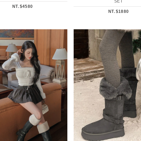
SET
NT.$4580
NT.$1880