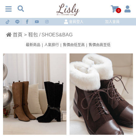
0
會員登入
加入會員
首頁
>
鞋包 / SHOES&BAG
最新商品
|
人氣排行
|
售價由低至高
|
售價由高至低