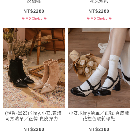
皮襪靴
漆皮短靴
NT$2280
NT$2280
(現貨-黑23)Kimy.小安.家琪.
小安.Kimy清單／正韓 真皮雕
可青清單／正韓 真皮彈力絨
花撞色瑪莉珍鞋
繫帶尖頭靴
NT$2280
NT$2180