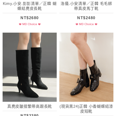
Kimy.小安.彭彭清單／正韓 蝴
洛儀.小安清單／正韓 毛毛綁
蝶結麂皮長靴
帶真皮馬丁靴
NT$2680
NT$2480
真麂皮皺摺繫帶高跟長靴
(現貨黑24)正韓 小香蝴蝶結漆
皮短靴
NT$2380