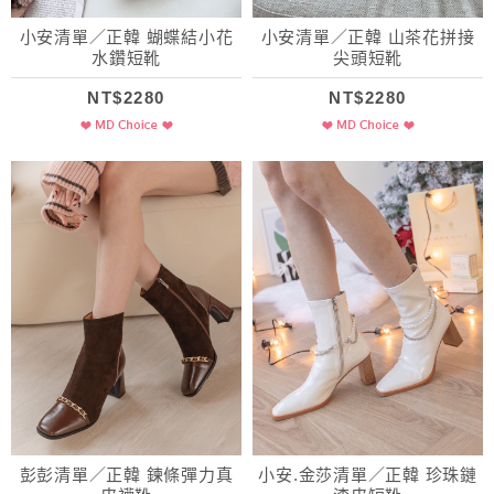
小安清單／正韓 蝴蝶結小花
小安清單／正韓 山茶花拼接
水鑽短靴
尖頭短靴
NT$2280
NT$2280
彭彭清單／正韓 鍊條彈力真
小安.金莎清單／正韓 珍珠鏈