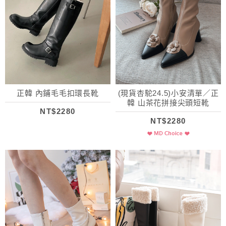
正韓 內鋪毛毛扣環長靴
(現貨杏駝24.5)小安清單／正
韓 山茶花拼接尖頭短靴
NT$2280
NT$2280