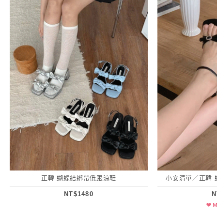
正韓 蝴蝶結綁帶低跟涼鞋
小安清單／正韓 
NT$1480
N