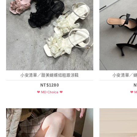
小安清單／甜美蝴蝶結粗跟涼鞋
小安清單／蝴
NT$1280
N