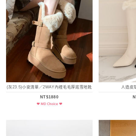
(灰23.5)小安清單／2WAY內裡毛毛厚底雪地靴
人造皮
NT$1880
N