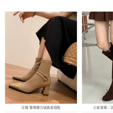
正韓 繫帶彈力絨真皮短靴
小安清單／正