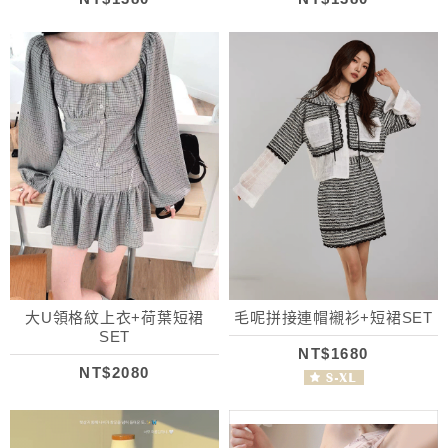
大U領格紋上衣+荷葉短裙
毛呢拼接連帽襯衫+短裙SET
SET
NT$1680
NT$2080