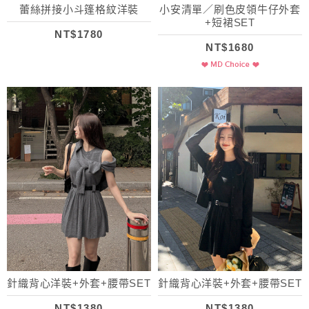
蕾絲拼接小斗篷格紋洋裝
小安清單／刷色皮領牛仔外套
+短裙SET
NT$1780
NT$1680
針織背心洋裝+外套+腰帶SET
針織背心洋裝+外套+腰帶SET
NT$1380
NT$1380