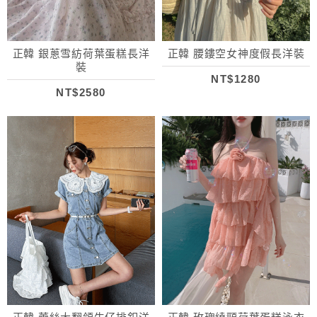
正韓 銀蔥雪紡荷葉蛋糕長洋
正韓 腰鏤空女神度假長洋裝
裝
NT$1280
NT$2580