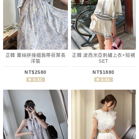
正韓 蕾絲拼接細肩帶荷葉長
正韓 波西米亞刺繡上衣+短裙
洋裝
SET
NT$2580
NT$1880