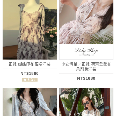
正韓 蝴蝶印花蛋糕洋裝
小安清單／正韓 荷葉垂墜花
朵削肩洋裝
NT$1880
NT$1680