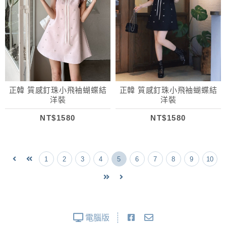
正韓 質感釘珠小飛袖蝴蝶結
正韓 質感釘珠小飛袖蝴蝶結
洋裝
洋裝
NT$1580
NT$1580
1
2
3
4
5
6
7
8
9
10
電腦版