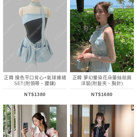
正韓 撞色平口背心+氣球褲裙
正韓 夢幻暈染花朵蕾絲削肩
SET(附領帶、腰鍊)
洋裝(附髮夾、胸針)
NT$1380
NT$1680