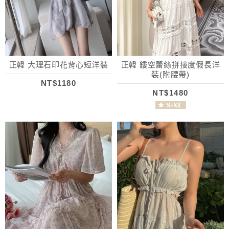
正韓 大理石印花背心短洋裝
正韓 鏤空蕾絲拼接度假長洋
裝(附腰帶)
NT$1180
NT$1480