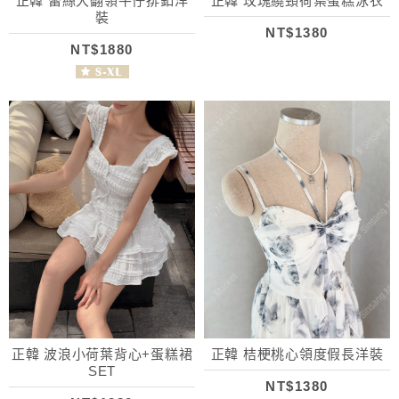
正韓 蕾絲大翻領牛仔排釦洋
正韓 玫瑰繞頸荷葉蛋糕泳衣
裝
NT$1380
NT$1880
正韓 波浪小荷葉背心+蛋糕裙
正韓 桔梗桃心領度假長洋裝
SET
NT$1380