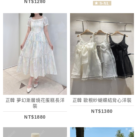
NT$1280
正韓 夢幻漸層燒花蛋糕長洋
正韓 歐根紗蝴蝶結背心洋裝
裝
NT$1380
NT$1880