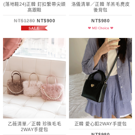
(落地鞋24)正韓 釘扣繫帶尖頭
洛儀清單／正韓 羊羔毛麂皮
高跟鞋
後背包
NT$1280
NT$900
NT$980
乙薇清單／正韓 珍珠毛毛
正韓 愛心釦2WAY手提包
2WAY手提包
NT$980