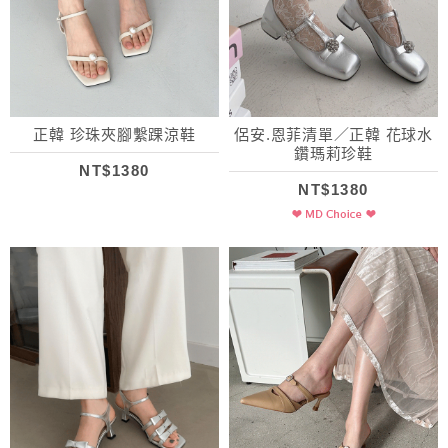
正韓 珍珠夾腳繫踝涼鞋
侶安.恩菲清單／正韓 花球水
鑽瑪莉珍鞋
NT$1380
NT$1380