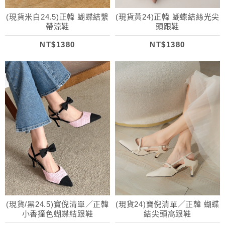
(現貨米白24.5)正韓 蝴蝶結繫
(現貨黃24)正韓 蝴蝶結絲光尖
帶涼鞋
頭跟鞋
NT$1380
NT$1380
(現貨/黑24.5)寶倪清單／正韓
(現貨24)寶倪清單／正韓 蝴蝶
小香撞色蝴蝶結跟鞋
結尖頭高跟鞋