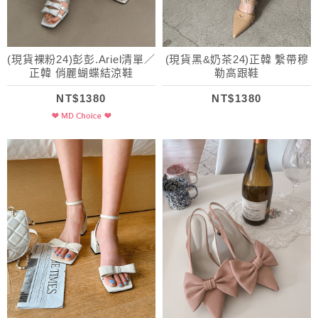
(現貨裸粉24)彭彭.Ariel清單／
(現貨黑&奶茶24)正韓 繫帶穆
正韓 俏麗蝴蝶結涼鞋
勒高跟鞋
NT$1380
NT$1380