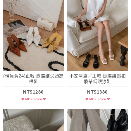
(現貨黃24)正韓 蝴蝶結尖頭高
小安清單／正韓 蝴蝶結鑽扣
根鞋
繫帶低跟涼鞋
NT$1280
NT$1380