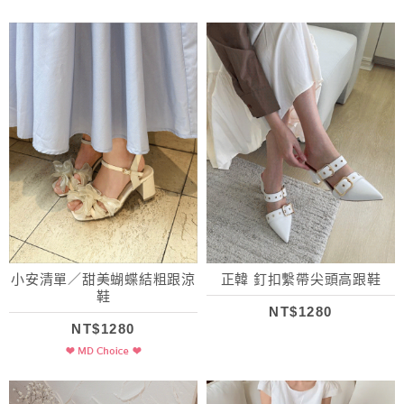
小安清單／甜美蝴蝶結粗跟涼
正韓 釘扣繫帶尖頭高跟鞋
鞋
NT$1280
NT$1280