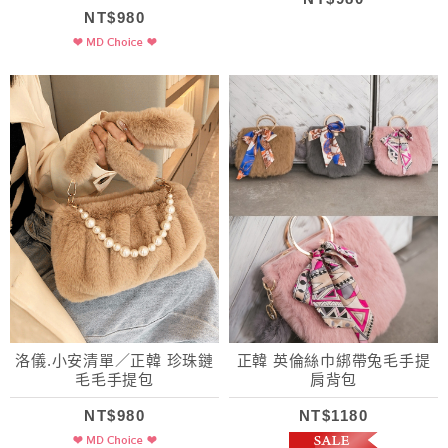
NT$980
洛儀.小安清單／正韓 珍珠鏈
正韓 英倫絲巾綁帶兔毛手提
毛毛手提包
肩背包
NT$980
NT$1180