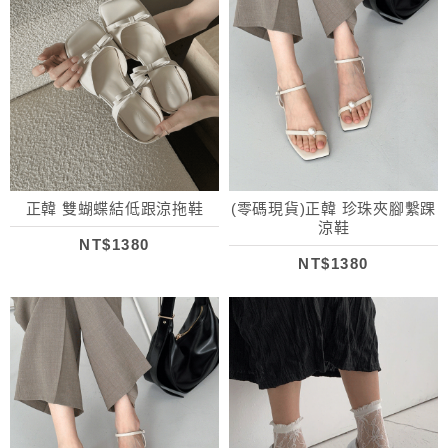
正韓 雙蝴蝶結低跟涼拖鞋
(零碼現貨)正韓 珍珠夾腳繫踝
涼鞋
NT$1380
NT$1380