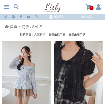
0
會員登入
加入會員
首頁
>
特價 / SALE
最新商品
|
人氣排行
|
售價由低至高
|
售價由高至低