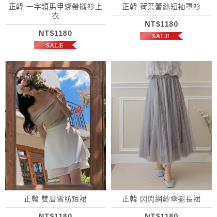
正韓 一字領馬甲綁帶襯衫上
正韓 荷葉蕾絲短袖罩衫
衣
NT$1180
NT$1180
正韓 雙層雪紡短裙
正韓 閃閃網紗傘擺長裙
NT$1180
NT$1180