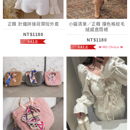
正韓 針織拼接荷葉短外套
小貓清單／正韓 撞色格紋毛
絨感直筒裙
NT$1180
NT$1180