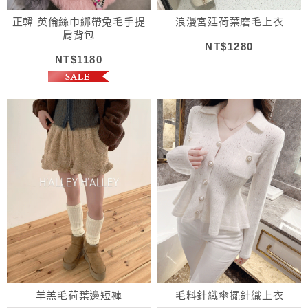
正韓 英倫絲巾綁帶兔毛手提
浪漫宮廷荷葉磨毛上衣
肩背包
NT$1280
NT$1180
羊羔毛荷葉邊短褲
毛料針織傘擺針織上衣