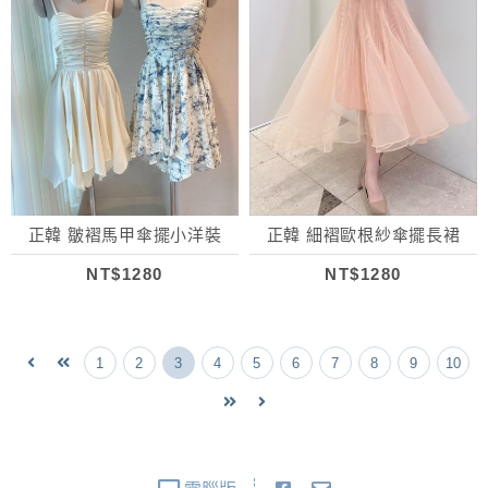
正韓 皺褶馬甲傘擺小洋裝
正韓 細褶歐根紗傘擺長裙
NT$1280
NT$1280
1
2
3
4
5
6
7
8
9
10