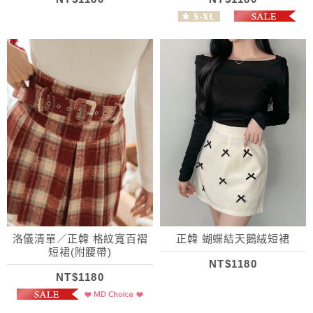
洛儀清單／正韓 格紋寬百褶
正韓 蝴蝶結天鵝絨短裙
短裙(附腰帶)
NT$1180
NT$1180