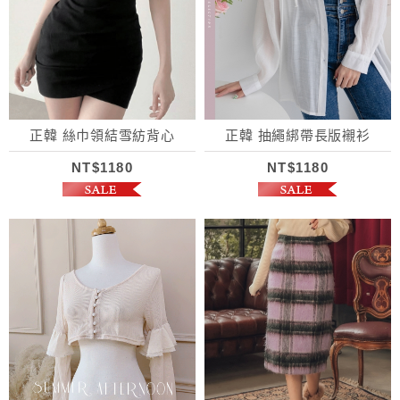
正韓 絲巾領結雪紡背心
正韓 抽繩綁帶長版襯衫
NT$1180
NT$1180