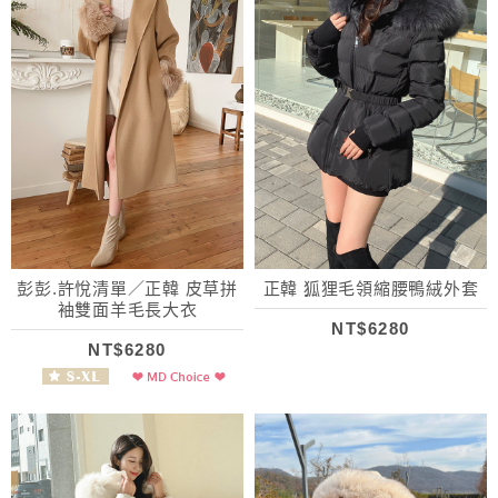
彭彭.許悅清單／正韓 皮草拼
正韓 狐狸毛領縮腰鴨絨外套
袖雙面羊毛長大衣
NT$6280
NT$6280