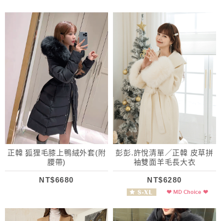
正韓 狐狸毛膝上鴨絨外套(附
彭彭.許悅清單／正韓 皮草拼
腰帶)
袖雙面羊毛長大衣
NT$6680
NT$6280